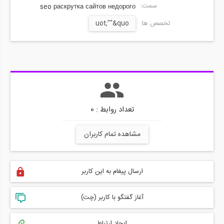
سمت:
seo раскрутка сайтов недорого
تخصص ها:
uot;""&quo
تعداد روابط : 0
مشاهده تمام کاربران
ارسال پیغام به این کاربر
آغاز گفتگو با کاربر (چت)
ایجاد ارتباط