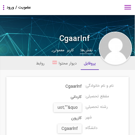
Cgaarlnf
نقش‌ها:
کاربر معمولی,
پروفایل
دیوار محتوا
روابط
نام و نام خانوادگی:
Cgaarlnf
مقطع تحصیلی:
کاردانی
رشته تحصیلی:
uot;""&quo
شهر:
کازرون
دانشگاه:
Cgaarlnf