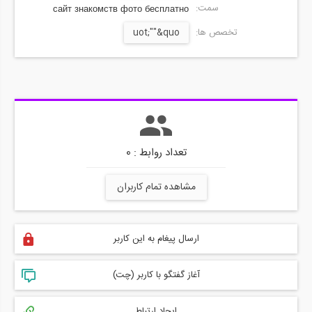
سمت:
сайт знакомств фото бесплатно
تخصص ها:
uot;""&quo
تعداد روابط : 0
مشاهده تمام کاربران
ارسال پیغام به این کاربر
آغاز گفتگو با کاربر (چت)
ایجاد ارتباط