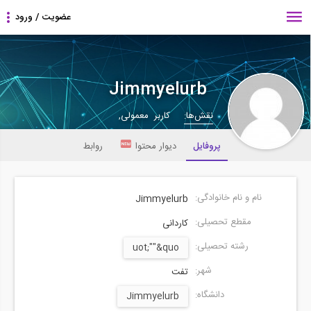
Jimmyelurb
نقش‌ها:
کاربر معمولی,
پروفایل
دیوار محتوا
روابط
نام و نام خانوادگی:
Jimmyelurb
مقطع تحصیلی:
کاردانی
رشته تحصیلی:
uot;""&quo
شهر:
تفت
دانشگاه:
Jimmyelurb