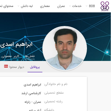
808
خدمات
عمران
معماری
لبه دانش
محتوای ت
ابراهیم اسدی
نقش‌ها:
کاربر معمولی,
پروفایل
دیوار محتوا
نام و نام خانوادگی:
ابراهیم اسدی
مقطع تحصیلی:
کارشناسی ارشد
رشته تحصیلی:
عمران - زلزله
دانشگاه:
آزاد مراغه