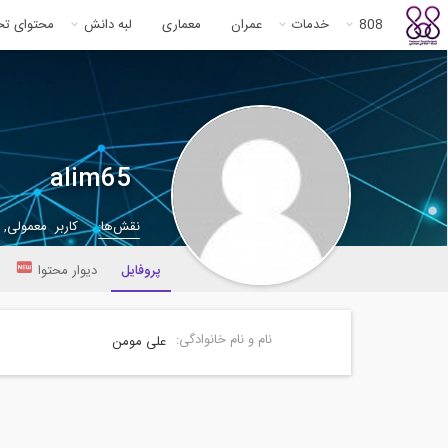
808
خدمات
عمران
معماری
لبه دانش
محتوای ت
alim65
نقش‌ها:
کاربر معمولی,
پروفایل
دیوار محتوا
نام و نام خانوادگی:
علی مومن