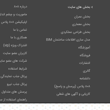
درباره ۸۰۸
بخش های سایت
ماموریت و چشم انداز ۰۸
بخش عمران
اپلیکیشن ۸۰۸ پلاس
بخش معماری
تماس با ما
بخش طراحی عملکردی
همکاری با ما
مدل سازی اطلاعات ساختمان BIM
اشتراک ویژه (vip)
آموزشگاه
کاربران عضو سایت
فروشگاه
شرکت های عضو سای
انتشارات
شرایط استفاده
گالری
پرتال جذب نمایندگی 
دانشنامه
پرتال جذب نیرو
۸۰۸ پلاس (پرسش و پاسخ)
پرسش های متداول
کاریابی و آگهی های شغلی
راهنمای استفاده از س
تبلیغات در سایت