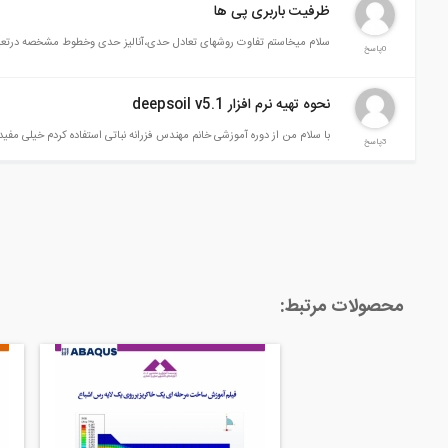
ظرفیت باربری پی ها
سلام میخاستم تفاوت روشهای تعادل حدی،آنالیز حدی وخطوط مشخصه درتعیین
0پاسخ
نحوه تهیه نرم افزار deepsoil v5.1
با سلام من از دوره آموزشی خانم مهندس فزرانه نباتی استفاده کردم خیلی مفید بود فقط دسترسی به نرم افزار deepsoil v5.1 ندارم. ورژن 7 را دارم ولی ورژن 5.1 مورد نیاز هست
3پاسخ
محصولات مرتبط: