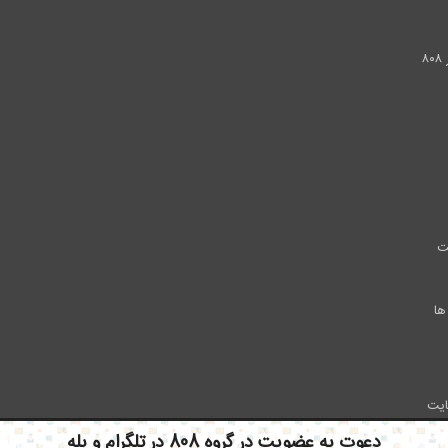
.
۸
ت
ها
ایت
دعوت به عضویت در گروه 808 در تلگرام و بله