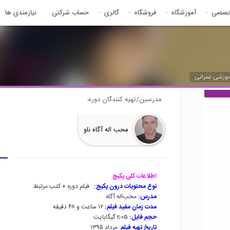
خصصی
آموزشگاه
فروشگاه
گالری
حساب شرکتی
نیازمندی ها
موزشی عمرانی
مدرسین/تهیه کنندگان دوره:
محب اله آگاه ناو
اطلاعات کلی پکیج
نوع محتویات درون پکیج:
فیلم دوره + کتب مرتبط
مدرس:
محب‌اله آگاه
مدت زمان مفید فیلم:
۱۲ ساعت و ۴۸ دقیقه
حجم فایل:
۲٫۰۵ گیگابایت
تاریخ تهیه فیلم
:
مرداد ۱۳۹۵