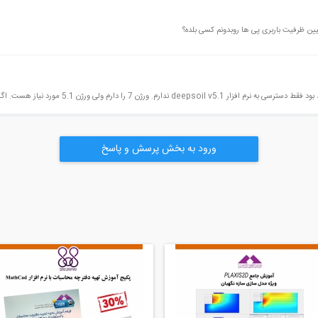
 ظرفیت باربری پی ها روبدونم کسی بلده؟
. اگر دسترسی به این ورژن دارید ممنون میشم با من به اشتراک بذارید
ورود به بخش پرسش و پاسخ