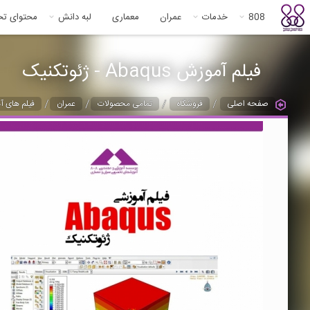
808
خدمات
عمران
معماری
لبه دانش
محتوای ت
فیلم آموزش Abaqus - ژئوتکنیک
/
/
/
/
صفحه اصلی
فروشگاه
تمامی محصولات
عمران
فیلم های آ