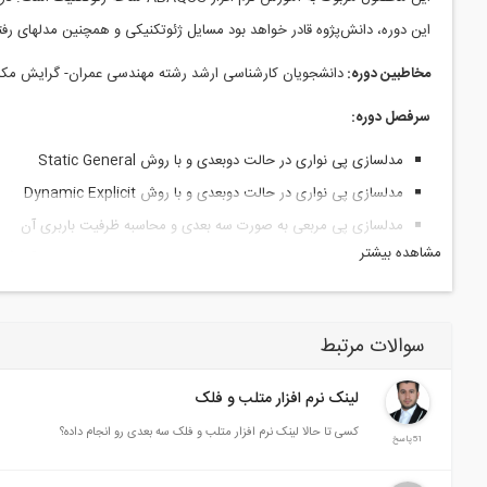
این دوره، دانش‌پژوه قادر خواهد بود مسایل ژئوتکنیکی و همچنین مدلهای رفتا
مخاطبین دوره:
دانشجویان کارشناسی ارشد رشته مهندسی عمران- گرایش مک
سرفصل دوره:
مدلسازی پی نواری در حالت دوبعدی و با روش Static General
مدلسازی پی نواری در حالت دوبعدی و با روش Dynamic Explicit
مدلسازی پی مربعی به صورت سه بعدی و محاسبه ظرفیت باربری آن
مشاهده بیشتر
مدلسازی پی مربعی به صورت سه بعدی و محاسبه ظرفیت باربری آن (با ا
محاسبه ظرفیت باربری شمع ها با مدلسازی دوبعدی تقارن محوری و نح
مدلسازی سدهای خاکی (ساخت مرحله ای سد با هسته رسی)
سوالات مرتبط
آموزش مدلسازی شمع ها به صورت دوبعدی و محاسبه ظرفیت باربری آنه
مدلسازی شمع های تحت بارگذاری مایل به صورت سه بعدی
لینک نرم افزار متلب و فلک
تحلیل دیوار حایل در حالت محرک و مقاوم، مدلسازی ساخت مرحله ای 
کسی تا حالا لینک نرم افزار متلب و فلک سه بعدی رو انجام داده؟
51پاسخ
آشنایی با مراحل تحلیل‌های دینامیکی در نرم افزار ABAQUS ( تحلیل فرکانسی، استخراج مودهای فرکانس، ایجاد مرزهای جاذب، اعمال بارگذاری زلزله