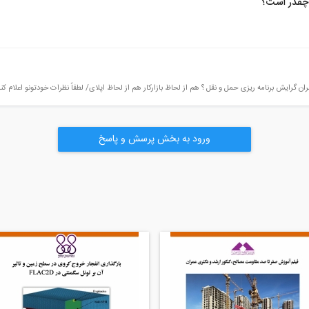
گرایش برنامه ریزی حمل و نقل ؟ هم از لحاظ بازارکار هم از لحاظ اپلای/ لطفاً نظرات خودتونو اعلام کن
ورود به بخش پرسش و پاسخ