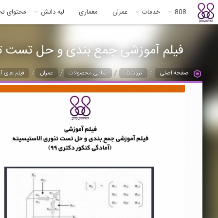
808
خدمات
عمران
معماری
لبه دانش
محتوای ت
فیلم آموزشی جمع بندی و حل تست تئوری
/
/
/
/
صفحه اصلی
فروشگاه
تمامی محصولات
عمران
فیلم های آ