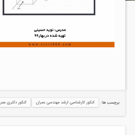
کنکور کارشناسی ارشد مهندسی عمران
کنکور دکتری عمران، Civil Engineering
برچسب ها: