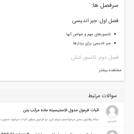
سرفصل ها:
فصل اول: جبر انديسی
تانسورهای مهم و خواص آنها
جبر انديسی برای بردارها
فصل دوم: تانسور تنش
مشاهده بیشتر
بردار تركشن
يافتن شرايط مرزی مسائل مختلف
معادله تعادل
سوالات مرتبط
فصل سوم: جابجایی و كرنش
اثبات فرمول مدول الاستیسیته ماده مرکب بتن
سينماتیک محيط‌های پيوسته
سلام وقتتون بخیر میخواستم بدونم این دو فرمول چطور اثبات میشود ممنون م
45پاسخ
مفهوم گراديان تغييرشكل