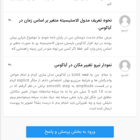
کنم
نحوه تعریف مدول الاستیسیته متغیر بر اساس زمان در
آباکوس
1پاسخ
عرض سلام خدمت دوستان من در پایان نامه خودم با موضوع خرابی پیش
رونده، در نرم افزار آباکوس بایستی مدول الاستیسیته رو به صورت متغیر بر
اساس زمان وارد کنم. لطفا اگر کسی می تونه منو در این زمینه راهنمایی کنه
نمودار نیرو تغییر مکان در آباکوس
با سلام. من یه قطعه solid در آباکوس مدل سازی کردم و تمام خواص
0پاسخ
و‌اندرکنش ها و شرایط مرزی‌رو بهش اختصاص دادم. از حلگر explicit کردم
و در قسمت amplitude یه smooth step براش در نظر گرفتم که در
مدت 10 ثانیه 5 میلی متر جا به جا میشه.متاسفانه نمودار تغییر مکانش
مطابق این شکل اول وارد منفی میشه بعد میاد مثبت میشه.میخواستم ببینم
دلیلش چیه و چه تغییراتی باید انجام بدم تا درست بشه؟ تصویر به پیوست
ارسال شده است
ورود به بخش پرسش و پاسخ