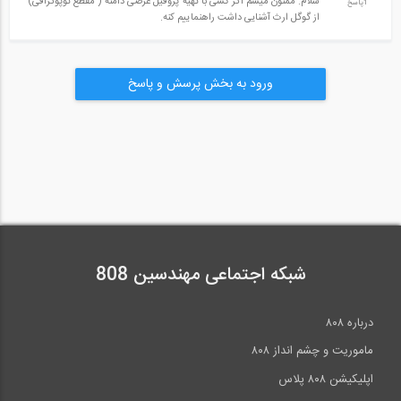
سلام. ممنون میشم اگر کسی با تهیه پروفیل عرضی دامنه ( مقطع توپوگرافی)
1پاسخ
فصل یازدهم: ترفیع
از گوگل ارث آشنایی داشت راهنماییم کنه.
فصل دوازدهم: مثلث بندی
فصل سیزدهم: اندازه گیری مساحت
ورود به بخش پرسش و پاسخ
فصل چهاردهم: تعیین حجم عملیات خاکی
فصل پانزدهم: نقشه برداری مسیر
فصل شانزدهم: نقشه برداری زیرزمینی
پیوست 1: رسم پروفیل طولی و عرضی
پیوست 2: راهنمای گام به گام پروژه راهسازی به کمک نرم افزار Civil
3D
منابع
شبکه اجتماعی مهندسین 808
درباره ۸۰۸
ماموریت و چشم انداز ۸۰۸
اپلیکیشن ۸۰۸ پلاس