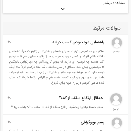
مشاهده بیشتر
شده است تمامی سوالات به صورت کامل شرح داده شده و مراحل مختلف
محاسبات نیز نگاشته شود.
فهرست مطالب
سوالات مرتبط
مقدمه
راهنمایی درخصوص کسب درامد
فصل اول: نظریه خطاها
سلام.من دانشجوی ترم 7 عمران هستم.و شدیدا نیازدارم که درآمدشخصی
0پاسخ
داشته باشم اتوکد واکسل و ورد و طراحی فاز1 پلان معماری هم تا حدودی
فصل دوم: اندازه گیری طول
آشنا هستم.چه توصیه ای دارید که بتونم کارپیداکنم چه مهارتهایی یادبگیرم
فصل سوم: ترازیابی
که درکمترین زمان بشه حداقل درامدی داشته باشم مثلا درکمتر از 3 ماه اینکه
درسم داره تمام میشه وصفرهستم و شدیدا نیاز ب درامددارم منو ترسونده
فصل چهارم: نیمرخ های طولی و عرضی
واسترس بدی بهم واردکرده گیجم ونمیدونم چکارکنم ازکجا شروع کنم حتی
شده ماهی1تومنم دربیارم خوبه برای شروع
فصل پنجم: زاویه یابی
فصل ششم: مختصات نقاط و امتدادها
حداقل ارتفاع سقف از کف؟
فصل هفتم: فاصله یابی با دستگاه های اپتیکی (O.D.M)
سلام خسته نباشید ببخشید ارتفاع سقف از کف تا سقف ۲/۴۰ باشه خوبه؟؟
1پاسخ
فصل هشتم: پیمایش
فصل نهم: برداشت جزییات
رسم توپوگرافی
فصل دهم: تقاطع