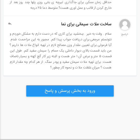
حداقل زمان ممکن برای جاگذاری تیرچه ی بتنی روی پلها چند روز بعد از
خارج کردن از قالب و عمل اوری هست؟.متوسط دما ۲۵ درجه
ساخت ملات سیمانی برای نما
سلام . وقت به خیر . ببخشید برای کاری که در دست دارم به مشکل خوردم و
1پاسخ
نتونستم مرجعی برای دریافت جواب پیدا کنم. مجبور به این مزاحمت شدم.
آیا فرمولی برای تعیین مقدار وزن مصالح لازم در تهیه انواع ملات ها داریم ؟
من باید قسمت بالای دیوار داخلی یک حمام را سیمان سفید کنم. طول این
قسمت ۵ متر و عرض آن ۱ متر هست و البته زیر کار گچ کهنه و بسیار ناصاف
هست. برای تهیه ملات سیمان سفید و پودر سنگ. از هر کدام چه مقدار لازم
هست ؟ میزان غلظت ملات و نحوه کار چطور ؟
ورود به بخش پرسش و پاسخ