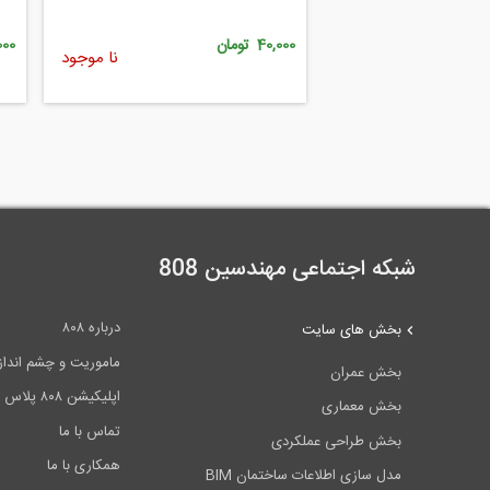
۱.۲.۱.۶ بادبند K شکل
40,000 تومان
8,000
نا موجود
۱.۲.۱.۷ بادبندقطری
۱.۲.۲ بادبندهای واگرا
۱.۲.۲.۱ مزایای بادبندهای واگرا
۱.۲.۲.۲ معایب بادبندهای واگرا
۱.۲.۱.۳ تیر پیوند (فیوز یا تیرچه ارتباطی)
شبکه اجتماعی مهندسین 808
۱.۲.۲.۴ تقویت‌کننده‌های عرضی انتهایی
درباره ۸۰۸
بخش های سایت
۱.۲.۲.۵ تقویت‌کننده‌های عرضی میانی
ماموریت و چشم انداز ۰۸
بخش عمران
۱.۲.۲.۶ باد بند واگرا با پیوند قائم
اپلیکیشن ۸۰۸ پلاس
بخش معماری
تماس با ما
۱.۲.۳ بادبندهای متفرقه
بخش طراحی عملکردی
همکاری با ما
مدل سازی اطلاعات ساختمان BIM
۱.۲.۳.۱ مهاربند زانویی