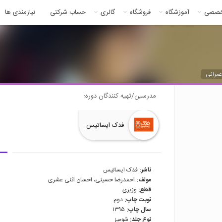
خصصی
آموزشگاه
فروشگاه
گالری
حساب شرکتی
نیازمندی ها
مرانی
مدرسین/تهیه کنندگان دوره:
فدک ایساتیس
ناشر:
فدک ایساتیس
مولف:
احمدرضا حسینی، احسان اثنی عشری
قطع:
وزیری
نوبت چاپ:
دوم
سال چاپ:
۱۳۹۵
نوع جلد:
شومیز