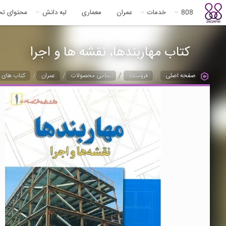
808
خدمات
عمران
معماری
لبه دانش
محتوای ت
کتاب مهاربندها، نقشه ها و اجرا
/
/
/
/
صفحه اصلی
فروشگاه
تمامی محصولات
عمران
کتاب های ع