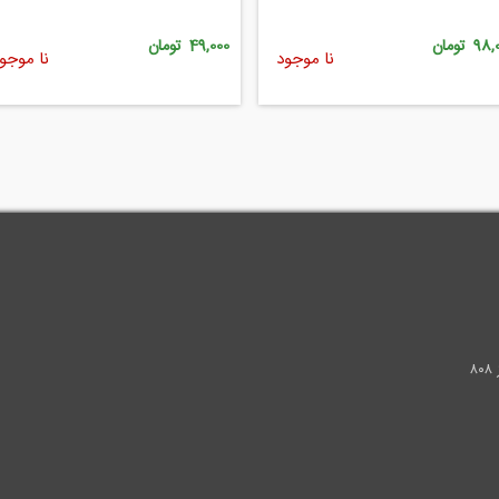
9 تومان
49,000 تومان
نا موجود
نا موجو
.
۸