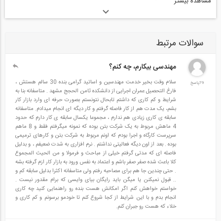
مشاهده بیشتر
تناسبی با نیازهای آتی بازار کار و مهارت‌های ضروری مورد نیاز ندارد. لذا
صرفاً تکیه بر آموخته‌های دانشگاهی یکی از اشتباهات مهلکی است که آینده
شغلی یک مهندس عمران را با چالش مواجه کرده و گزینه‌های شغلی
سوالات مرتبط
مناسب را از وی سلب می‌کند.
مهندسی بیکارم، چه کنم؟
در این کتاب سعی شده تا معرفی جامعی نسبت به رشته مهندسی عمران و
مشاغل مرتبط با آن ارائه شود. سپس مواردی در خصوص ویژگی‌های شغلی،
سلام وقت بخیر خدمت مهندسین و اساتید گرامی بنده 30 سالم هستش ،
79پاسخ
فارغ التحصیل عمران اجرایی از دانشکده ثامن الحجج مشهد . متاسفانه بنا به
مهارت‌های مورد نیاز، نرم‌افزارهای کاربردی، مباحث فنی و به طور کلی
شرایط و کم کاری که داشتم تابحال نتونستم بصورت حرفه ای وارد بازار کار
بشم، یک مدت هم از کار فاصله گرفتم و کار دیگه ای انجام میدادم. متاسفانه
ملزومات مورد نیاز جهت حصول موفقیت حرفه‌ای در دستور کار قرار گرفته
سابقه ی کاری زیادی هم ندارم ، مجموعا یکسال سابقه ی کار دارم که حدود
است. همچنین مطالب ضروری در خصوص روش‌های جستجوی شغل،
4 ماهش مربوط به یک شرکت بتن بوده که نمونه میگرفتم فقط و 8 ماهم
سرپرست کارگاه و اجرا بودم که اونم مربوط به شرکت بتن و کارهای ترمیمی
نکات مهم در تنظیم رزومه، نحوه برخورد در جلسه مصاحبه، آداب حضور در
بوده . بعد از اون دیگه فعالیتی نداشتم . نرم افزاری به شدت ضعیفم ، و بدلیل
فاصله ای که مدتی گرفتم خیلی از مباحث و فرمولا و من الحیث المجموع
محیط‌های کاری و نحوه تعامل با همکاران جهت انتقال تجربیات و جلوگیری
کلا باعث شده صفر صفر باشم و اعتماد به نفس ورود به بازار کار ازم گرفته بشه
از اشتباهات احتمالی بیان شده است. علاوه بر این آشنایی با مراحل اجرایی
. حتی چندین جا هم برای مصاحبه رفتم ولی متاسفانه اکثرا بدلیل سابقه کم و
.. قبول نمیکنن یا میگن باید رایگان بیای وایسی که برام مقدور نیست .
یک پروژه، نحوه قرائت
نقشه‌های معماری
و سازه، مهارت
متره و برآورد
و
خواستم خواهش کنم اگر امکانش هست بنده رو راهنمایی کنید چه کاری
انجام بدم و با این شرایط از کجا شروع کنم تا خودمو برسونم و کم کاری و
اصول و مبانی تهیه صورت وضعیت به عنوان آیتم‌های موثر در آینده حرفه‌ای
خلاء که هست رو جبران کنم.
در فصول جداگانه مورد بررسی قرار گرفته است. به جرات می‌توان ادعا کرد