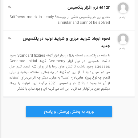
error نرم افزار پلکسیس
خطای زیر در پلکسیس ناشی از چیست؟ Stiffness matrix is nearly
1پاسخ
singular and cannot be solved
نحوه ایجاد شرایط مرزی و شرایط اولیه در پلکسیس
جدید
1پاسخ
با سلام در پلکسیس نسخه 8.6 در نوار ابزار گزینه Standard fixities وجود
داشت همچنین در نوار ابزار Geometry گزینه Generate initial
stresses وجود داشت تا تنش های برجا را از روش KO ایجاد کنیم حال
من دو سوال دارم 1- از این دو گزینه در چه زمانی استفاده میشود یا برای
انجام چه نوع پروژه هایی لازم است؟ به عبارت دیگر چه الزامی برای استفاده
از آن ها وجود دارد؟ 2- در پلکسیس 2021 چگونه این شرایط را ایجاد
میکنیم چون در تولبار حداقل با این اسامی گزینه ای وجود ندارد با تشکر
ورود به بخش پرسش و پاسخ