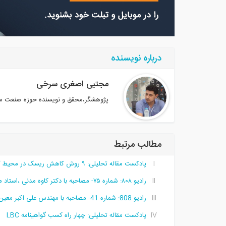
درباره نویسنده
مجتبی اصغری سرخی
پژوهشگر،محقق و نویسنده حوزه صنعت س
مطالب مرتبط
پادکست مقاله تحلیلی:‌ ۹ روش کاهش ریسک در محیط کار
رادیو ۸۰۸: شماره ۷۵- مصاحبه با دکتر کاوه مدنی ،استاد مدیریت آب و محیط زیست امپریال کالج لندن
رادیو 808: شماره 41- مصاحبه با مهندس علی اکبر معین فر،پدر مهندسی زلزله ایران- قسمت دوم
پادکست مقاله تحلیلی: چهار راه کسب گواهینامه LBC