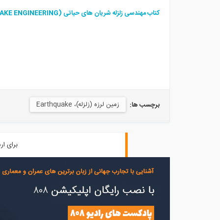
کتاب
مهندسی زلزله شریان های حیاتی (LIFELINE EARTHQUAKE ENGINEERING) از پروفسور شیرو تاکادا قابل تهیه از فروشگاه سایت
زمین لرزه (زلزله)، Earthquake
برچسب ها:
برای ار