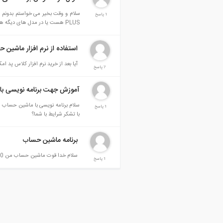
1 پاسخ
PLUS هست یا در مدل های دیگه هم مثل ماشین حساب کاسیو مدل fx-CG500 یا کاسیو مدلFX-CP400 هم کار میکنه؟
استفاده از نرم افزار ماشین
آیا بعد از خرید نرم افزار کلاس پد 
7 پاسخ
آموزش جهت برنامه نویسی ب
1 پاسخ
با تشکر شرایط با شما؟
برنامه ماشین حساب
سلام خدا قوت ماشین حساب من 9860 جی 2 اس دی هست برنامه های شما نصب میشه رو این ماشین حساب یا نه؟
1 پاسخ