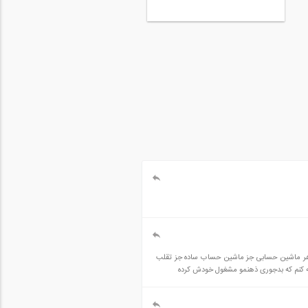
 هر ماشین حسابی جز ماشین حساب ساده جز تقلب
د چه کنم که بدجوری ذهنمو مشغول خودش کرده