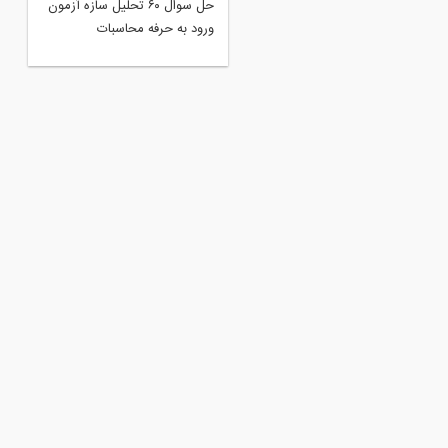
یلم ورکشاپ کاربرد اصولی
حل سوال ۶۰ تحلیل سازه آزمون
اشین حساب مهندسی در آزمون
ورود به حرفه محاسبات
حاسبات عمران
ارديبهشت ٩٧ توسط ماشین
حساب