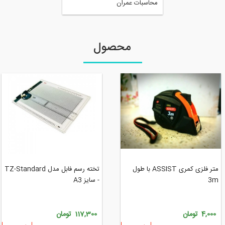
محاسبات عمران
محصول
متر فلزی کمری ASSIST با طول
تخته رسم فابل مدل TZ-Standard
3m
- سایز A3
4,000 تومان
117,300 تومان