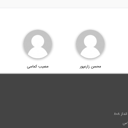
محسن زارعپور
مصیب کماسی
.
ز ۸۰۸