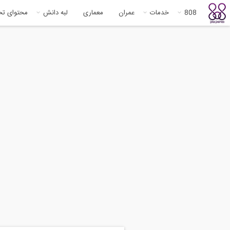
808
خدمات
عمران
معماری
لبه دانش
محتوای ت