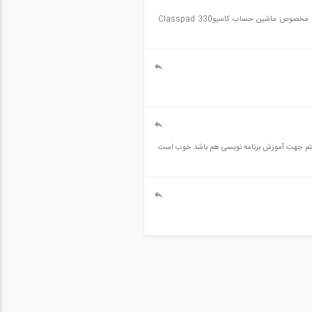
سلام و وقت بخیر می خواستم بدونم که برنامه هایی که در ماشین حساب کاسیو استفاده میشن و توسط اقای دکتر اتقایی تهیه شدن ایا فقط مخصوص ماشین حساب کاسیوClasspad 330
ین حساب الجبرا را در حد خوبی بلد هستم نمونه برنامه تحلیل قاب با ماشین حساب کلاس پد و یا CG400 میخواستم جهت آموزش برنامه نویسی هم باشد خوب است