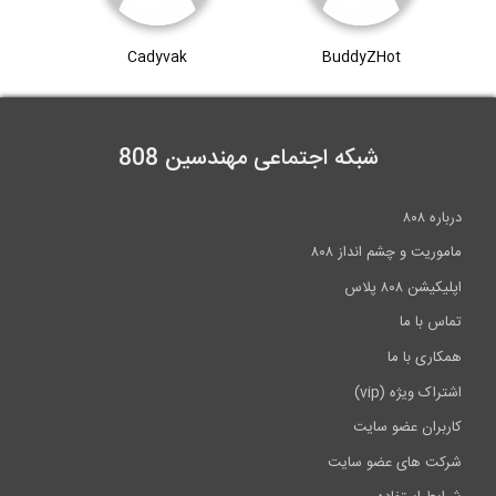
Cadyvak
BuddyZHot
شبکه اجتماعی مهندسین 808
اره ۸۰۸
موریت و چشم انداز ۸۰۸
یکیشن ۸۰۸ پلاس
اس با ما
کاری با ما
راک ویژه (vip)
ربران عضو سایت
کت های عضو سایت