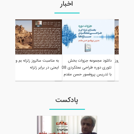
اخبار
دانلود مجم
 روز
دانلود مجموعه جزوات بخش
به مناسبت سالروز زلزله بم و روز
تئوری دوره طراحی عملکردی 808
ایمنی در برابر زلزله
با تدریس پ
با تدریس پروفسور حسن مقدم
پادکست