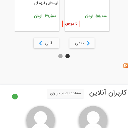
لرزه ای و طر
ایستایی لرزه ای
سازه ها
675,000 تومان
55,000 تومان
67,500 تومان
نا موجود
بعدی
قبلی
ران آنلاین
مشاهده تمام کاربران