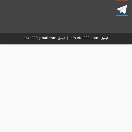
ایمیل: info civil808.com | ایمیل: saze808 gmail.com