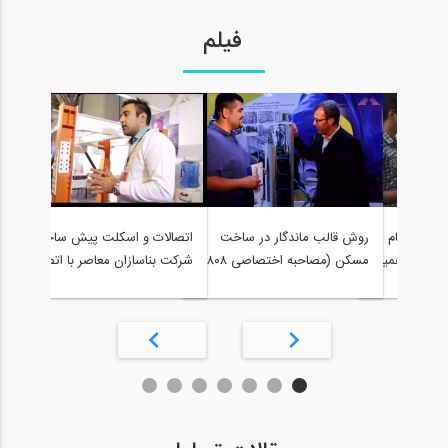
فیلم
اتص
زان پیشگام
روش قالب ماندگار در ساخت
اتصالات و اسکلت پیش ساخته
شرکت
د از نوزدهمین
مسکن (مصاحبه اختصاصی ۸۰۸
شرکت بناسازان معاصر با اتصالات
پیش
لی صنعت
با شرکت گابریک سازه تابا)
پیش ساخته ستون درختی بخش
2
1