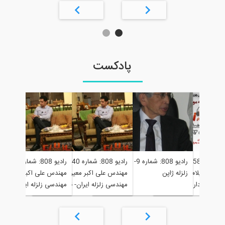
شماره 40- مصاحبه با
رادیو 808: شماره 41- مصاحبه با
رادیو 808: شماره 58- درس هایی
رادیو 808: شماره 9- تجربیات
مهندس علی اکبر مع
 پدر
ندس علی اکبر معین فر،پدر
از زلزله مورموری ایلام، بررسی
زلزله ژاپن
مهندسی زلزله ایرا
مت اول
ندسی زلزله ایران- قسمت دوم
آوارشناسی و آواربرداری