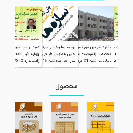
دوره بررسی تغییرا
 مطالب
ره بررسی تغییرات ویرایش
دانلود سومین دوره وورکشاپ های
برنامه زمانبندی و سرفصل مطالب
چهارم آئین نامه زلز
کردی
ارم آئین نامه زلزله ایران
تخصصی با موضوع آمادگی در برابر
اولین همایش طراحی عملکردی
(استاندارد 2800)- حضوری آنلاین
دارد 2800)- حضوری آنلاین
زلزله،سه شنبه 31 مرداد
سازه ها، پنجشنبه 15 اسفند