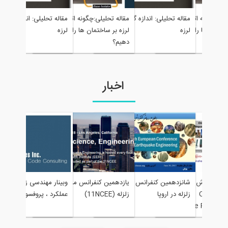
 زمین
اله تحلیلی: اندازه گیری زمین
مقاله تحلیلی:چگونه اثرات زمین
مقاله تحلیلی: اندازه گیری زمین
ه
اهش
لرزه
لرزه بر ساختمان ها را کاهش
دهیم؟
یازدهمین کنفرانس
مهندسی
ینار مهندسی زلزله مبتنی بر
معرفی سایت آموزش آنلاین
شانزدهمین کنفرانس مهندسی
زلزله (11NCEE)
لکرد ، پروفسور فرزاد نعیم
Online School of
زلزله در اروپا
Earthquake Resilient Design