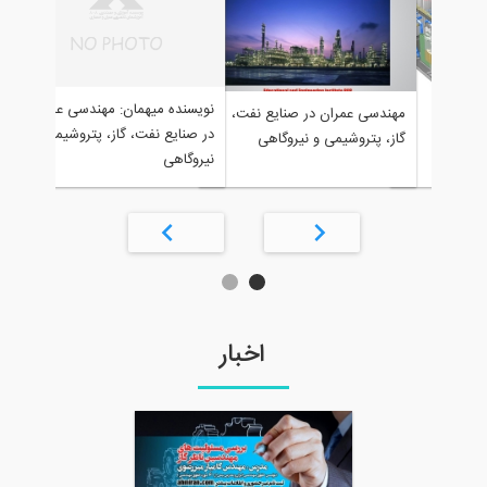
مقاله تحلیلی: آیین نا
نویسنده میهمان: مهندسی عمران
دسی عمران در صنایع نفت،
المللی تجهیزات گازرس
در صنایع نفت، گاز، پتروشیمی و
، پتروشیمی و نیروگاهی
ternational
نیروگاهی
Fuel Gas Code
اخبار