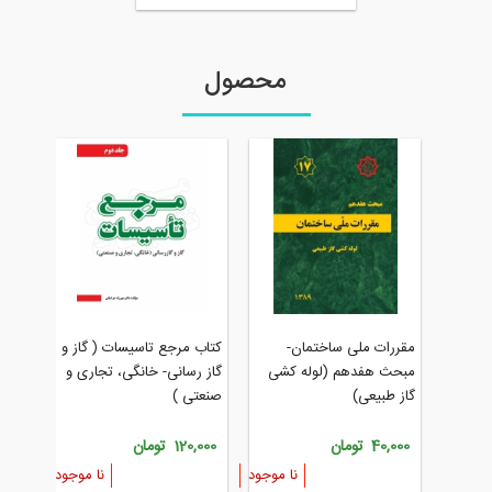
محصول
جزوه بازرسی گاز (محا
رات ملی ساختمان-
کتاب مرجع تاسیسات ( گاز و
و نکات گازرسانی)
ث هفدهم (لوله کشی
گاز رسانی- خانگی، تجاری و
طبیعی)
صنعتی )
70,000 تومان
4 تومان
120,000 تومان
ارسال 
نا موجود
نا موجود