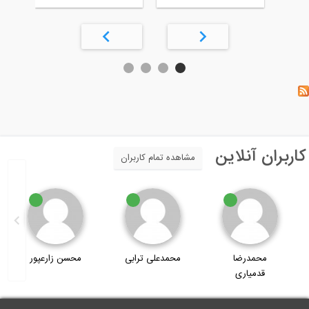
نلاین
مشاهده تمام کاربران
رضا
محمدعلی ترابی
محسن زارعپور
علیرضا قدیم
اری