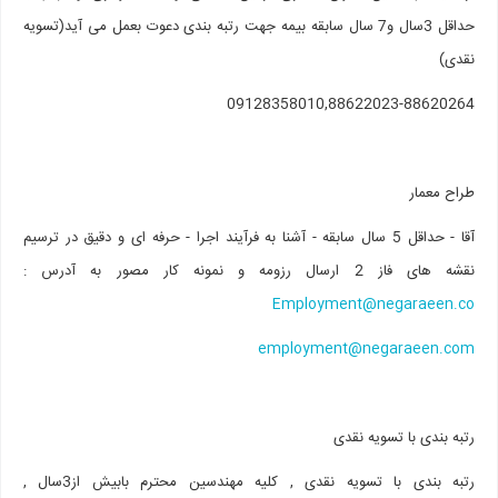
حداقل 3سال و7 سال سابقه بیمه جهت رتبه بندی دعوت بعمل می آید(تسویه
نقدی)
09128358010,88622023-88620264
طراح معمار
آقا - حداقل 5 سال سابقه - آشنا به فرآیند اجرا - حرفه ای و دقیق در ترسیم
نقشه های فاز 2 ارسال رزومه و نمونه کار مصور به آدرس :
Employment@negaraeen.co
employment@negaraeen.com
رتبه بندی با تسویه نقدی
رتبه بندی با تسویه نقدی , کلیه مهندسین محترم بابیش از3سال ,