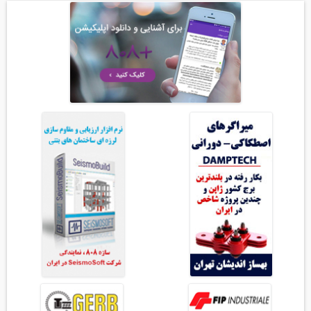
سازه و زلزله و خاک (225)
مدیریت پروژه (55)
معماری (544)
آب، راه، محیط زیست (91)