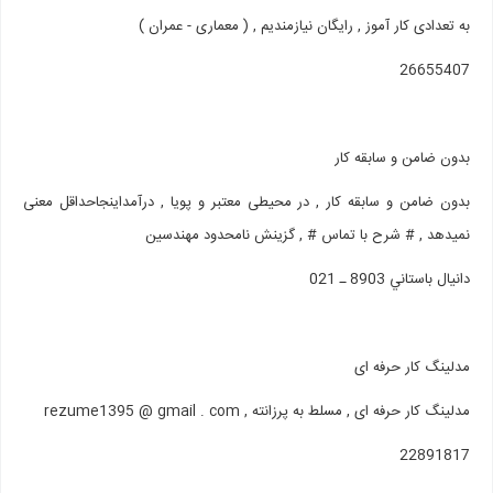
به تعدادی کار آموز , رایگان نیازمندیم , ( معماری - عمران )
26655407
بدون ضامن و سابقه کار
بدون ضامن و سابقه کار , در محیطی معتبر و پویا , درآمداینجاحداقل معنی
نمیدهد , # شرح با تماس # , گزینش نامحدود مهندسین
دانيال باستاني 8903 ـ 021
مدلینگ کار حرفه ای
مدلینگ کار حرفه ای , مسلط به پرزانته , rezume1395 @ gmail . com
22891817