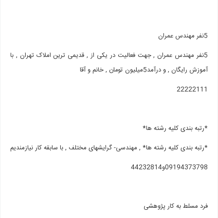
5نفر مهندس عمران
5نفر مهندس عمران , جهت فعالیت در یکی از , قدیمی ترین املاک تهران , با
آموزش رایگان , و درآمد5میلیون تومان , خانم و آقا
22222111
*رتبه بندی کلیه رشته ها*
*رتبه بندی کلیه رشته ها* , مهندسی- گرایشهای مختلف , با سابقه کار نیازمندیم
09194373798و44232814
فرد مسلط به کار پژوهشی