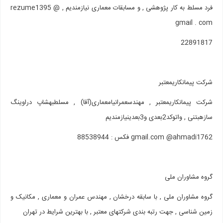
فرد مسلط به کار پژوهشی , و مسابقات معماری نیازمندیم , rezume1395 @
gmail . com
22891817
شرکت پیمانکاری‎معتبر
شرکت پیمانکاری‎معتبر , مهندس‎عمران‎یامعماری(آقا) , مسلط‎به‎شاپ دراوینگ
سازه‎بتنی , واتوکد2بعدی و3بعدی‎نیازمندیم
gmail.com @ahmadi1762 فکس : 88538944
گروه مشاوران ملی
گروه مشاوران ملی , با سابقه درخشان , مهندس عمران و معماری , مکانیک و
زمین شناسی , جهت رتبه بندی شرکتهای معتبر , با بهترین شرایط در تهران