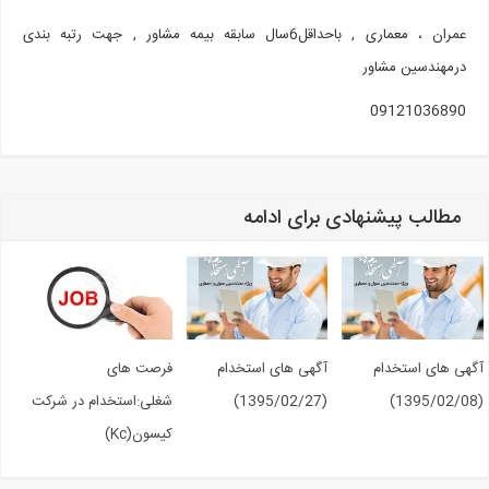
عمران ، معماری , باحداقل6سال سابقه بیمه مشاور , جهت رتبه بندی
درمهندسین مشاور
09121036890
مطالب پیشنهادی برای ادامه
گهی های استخدام
آگهی های استخدام
فرصت های
(
(1395/02/27)
شغلی:استخدام در شرکت
کیسون(Kc)