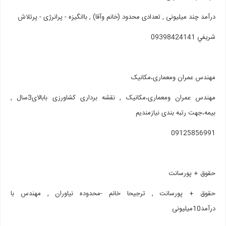
درآمد چند میلیونی , تعدادی محدود (خانم وآقا) , باانگیزه - پرانرژی - پرتلاش
شريفي 09398424141
مهندس عمران ومعماری،مکانیک
مهندس عمران ومعماری،مکانیک , نقشه برداری کشاورزی بابالای3سال ,
بیمه،جهت رتبه بندی نیازمندیم
09125856991
حقوق + پورسانت
حقوق + پورسانت , ترجیحا خانم -محدوده نیاوران , مهندس با
درآمد10میلیونی