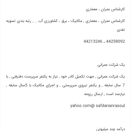
کارشناس عمران ، معماری
کارشناس عمران ، معماری , مکانیک ، برق ، کشاورزی آب... , رتبه بندی تسویه
نقدی
44258092 ـ 44213246
یک شرکت عمرانی
یک شرکت عمرانی , جهت تکمیل کادر خود , نیاز به یکنفر سرپرست دفترفنی , با
7 سال سابقه , و یکنفر نیروی سرپرستی , و اجرای مکانیک با 5سال سابقه ,
نیازمند است , ارسال رزومه
yahoo.com@ safdarianrasoul
درآمد چند میلیونی