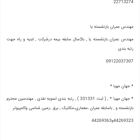
22713274
مهندس عمران بازنشسته یا
مهندس عمران بازنشسته یا , با3سال سابقه بیمه درشرکت , ابنیه و راه جهت
رتبه بندی
09122037307
* جهان مهیا *
* جهان مهیا * , ( ثبت 331331 ) , رتبه بندی تسویه نقدی , مهندسین محترم
بازنشسته و , باسابقه عمران ،معماری،مکانیک , برق ،زمین شناسی وکامپیوتر
44269323و44269363