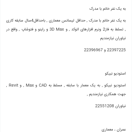
به یک نفر خانم با مدرک
به یک نفر خانم با مدرک , حداقل لیسانس معماری , باحداقل4سال سابقه کاری
, تسلط به فاز2 ونرم افزارهای اتوکد , و 3D Max و راینو و فتوشاپ , واقع در
نیاوران نیازمندیم
22397225 و 22396967
استودیو نبیکو
استودیو نبیکو , به یک معمار با سابقه , مسلط به CAD و Max , و Revit ,
جهت همکاری نیازمندیم ,
نياوران 22551208
عمران ، معماری