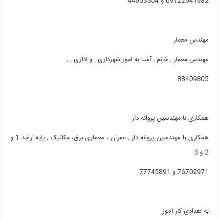
09122941982 و 44963304
مهندس معمار
مهندس معمار , خانم , آشنا به امور شهرداری , و اداری , ,
88409805
همکاری با مهندسین پروانه دار
همکاری با مهندسین پروانه دار , عمران ، معماری،برق، مکانیک , پایه ارشد 1 و
2 و 3
76702971 و 77745891
به تعدادی کار آموز