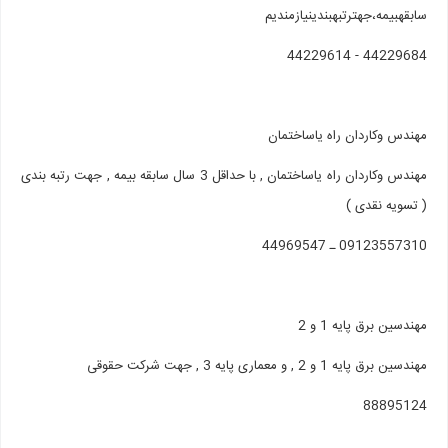
سابقه‎بیمه،جهت‎رتبه‎بندی‎نیازمندیم
44229684 - 44229614
مهندس وکاردان راه یاساختمان
مهندس وکاردان راه یاساختمان , با حداقل 3 سال سابقه بیمه , جهت رتبه بندی
( تسویه نقدی )
09123557310 ـ 44969547
مهندسین برق پایه 1 و 2
مهندسین برق پایه 1 و 2 , و معماری پایه 3 , جهت شرکت حقوقی
88895124