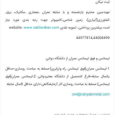
ثبت نیکان
مهندسین محترم بازنشسته و با سابقه عمران ،معماری ،مکانیک، برق،
کشاورزی(آبیاری)، زمین شناسی،کامپیوتر جهت رتبه بندی مورد نیاز
است.بیشترین پرداختی، تسویه نقدی website:
www.sabtenikan.com
44977814,44068499
لیسانس و فوق لیسانس عمران از دانشگاه دولتی
1-لیسانس عمران(فوق لیسانس راه وترابری)-مسلط به مباحث روسازی-حداقل
یکسال سابقه-فارغ التحصیل از دانشگاه معتبردولتی 2-لیسانس عمران(فوق
لیسانس)-مسلط به مباحث روسازی-کار آزمایشگاهی-دارای حداقل 8سال سابقه
civil@rahyabmelal.com