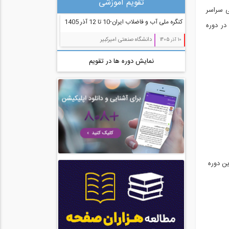
تقویم آموزشی
مدیریت پروژه (55)
نک های ملی سراسر
کنگره ملی آب و فاضلاب ایران-10 تا 12 آذر 1405
420170000002172139001000 بابت ثبت نام در دوره
معماری (544)
دانشگاه صنعتی امیرکبیر
10 آذر 1405
آب، راه، محیط زیست (91)
نمایش دوره ها در تقویم
ین دوره