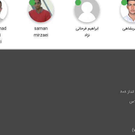
م فرحانی
saman
Mohammad
nig
ژاد
mirzaei
Mahdi
Tabrizi
.
ز ۸۰۸