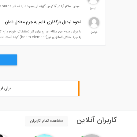
عرض سلام آیا در آباکوس گزینه ای وجود داره که کار mass source در نرم افزار sap انجام بده؟
1پاسخ
نحوه تبدیل بارگذاری قایم به جرم معادل المان
با عرض سلام من مقاله ای رو برای کار تحقیقاتی خودم دارم کا
2پاسخ
به جرم معادل المان­های تیر(beam element) کرده است. لطفا اگر در این خصوص مرا راهنمایی کنید ممنون میشم. با تشکر
برای ار
کاربران آنلاین
مشاهده تمام کاربران