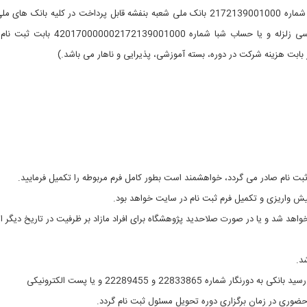
2- اصل فیش بانکی هزینه شرکت در دوره به حساب سیبا شماره 2172139001000 بانک ملی شعبه بنفشه قابل پرداخت در کلیه با
کشور به نام پژوهشگاه بین المللی زلزله شناسی و مهندسی زلزله و یا حساب شبا شماره 
بت هزینه شرکت در دوره، بسته آموزشی، پذیرایی و ناهار می باشد.)
 ثبت نام صادر می گردد، خواهشمند است بطور کامل فرم مربوطه را تکمیل فرمایید.
ش واریزی و تکمیل فرم ثبت نام در سایت خواهد بود.
اهد شد و یا در صورت صلاحدید پژوهشگاه برای افراد مازاد بر ظرفیت در تاریخ دیگر ا
د.
22833865 و 22289455 و یا پست الکترونیکی
ضوری در زمان برگزاری دوره تحویل مسئول ثبت نام گردد.