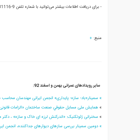
- برای دریافت اطلاعات بیشتر می‌توانید با شماره تلفن 9-22831116 داخلی 556تماس حاصل فرمائید.
منبع:
+
سایر رویدادهای عمرانی بهمن و اسفند 92:
» سمينار«باد- سازه- پايداری» انجمن ایرانی مهندسان محاسب ساختمان، 
»
همایش ملی مسايل حقوقي صنعت ساختمان «الزامات قانونی در قر
»
سخنرانی ژئوتکنیک: «اندرکنش لرزه ای خاک و سازه» ، دکتر محاسب ، 
» دومین سمینار بررسی سازه­ای دیوارهای جداکننده، انجمن ایر