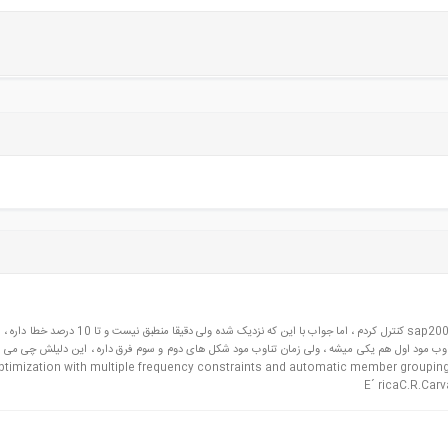
سلام خدمت اساتید . بنده یکی از مسائل مقاله زیر رو با sap2000v20 کنترل کردم ، اما جواب با این که نزدیک 
وب مود اول هم یکی میشه ، ولی زمان تناوب مود شکل های دوم و سوم فرق داره ، این دلیلش چی می تو
ptimization with multiple frequency constraints and automatic member groupin
E´ ricaC.R.Carv