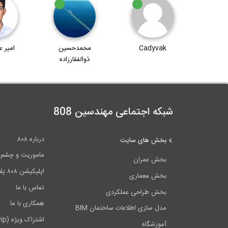
Ca
محمدحسین
امیر عربشاهی
ابراهی
ذوالفقارزاده
ن
شبکه اجتماعی مهندسین 808
درباره ۸۰۸
بخش های سایت
ماموریت و چشم اندا
بخش عمران
اپلیکیشن ۸۰۸ پلاس
بخش معماری
تماس با ما
بخش طراحی عملکردی
همکاری با ما
مدل سازی اطلاعات ساختمان BIM
اشتراک ویژه (vip)
آموزشگاه