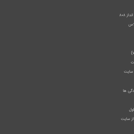
.
ز ۸۰۸
ت
سایت
دگی ها
ول
از سایت