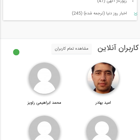
رپورتاژ آگهی (47)
اخبار روز دنیا (ترجمه شده) (245)
سازه و زلزله و خاک (225)
مدیریت پروژه (55)
کاربران آنلاین
مشاهده تمام کاربران
معماری (544)
آب، راه، محیط زیست (91)
امید بهادر
محمد ابراهیمی راویز