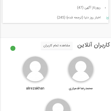
رپورتاژ آگهی (47)
اخبار روز دنیا (ترجمه شده) (245)
سازه و زلزله و خاک (225)
مدیریت پروژه (55)
کاربران آنلاین
مشاهده تمام کاربران
معماری (544)
آب، راه، محیط زیست (91)
محمدرضا قدمیاری
alirezakhan