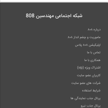
آمادگی آزمون بین المللی FE و PE بخش...
38
4:02
شبکه اجتماعی مهندسین 808
آمادگی آزمون بین المللی FE و PE قسمت...
10:13
درباره ۸۰۸
آمادگی آزمون بین المللی FE و PE بخش...
39
44:30
ماموریت و چشم انداز ۸۰۸
اپلیکیشن ۸۰۸ پلاس
07:49
تماس با ما
آمادگی آزمون بین المللی FE و PE بخش...
40
همکاری با ما
اشتراک ویژه (vip)
08:19
کاربران عضو سایت
>>
انتها »
شرکت های عضو سایت
شرایط استفاده
پرتال جذب نمایندگی ها
پرتال جذب نیرو