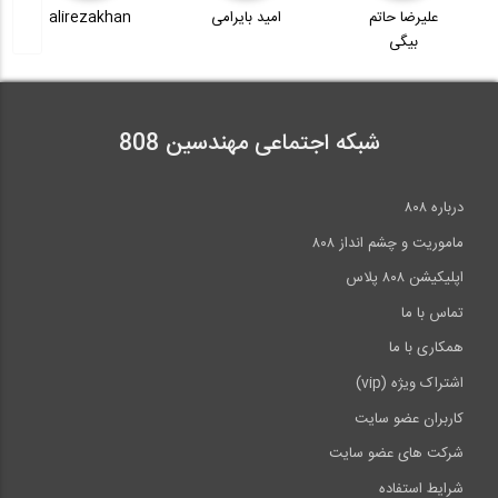
امید بایرامی
alirezakhan
محمدامین
7:02
آمادگی آزمون بین المللی FE و PE بخش...
اصابت
38
آمادگی آزمون بین المللی FE و PE سری...
10:13
17:01
شبکه اجتماعی مهندسین 808
آمادگی آزمون بین المللی FE و PE بخش...
39
آمادگی آزمون بین المللی FE و PE سری...
درباره ۸۰۸
07:49
1:48
ماموریت و چشم انداز ۸۰۸
آمادگی آزمون بین المللی FE و PE بخش...
40
اپلیکیشن ۸۰۸ پلاس
تماس با ما
08:19
همکاری با ما
>>
انتها »
اشتراک ویژه (vip)
کاربران عضو سایت
شرکت های عضو سایت
شرایط استفاده