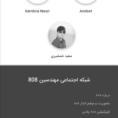
Kambria Nixon
Arielset
سعید شمشیری
شبکه اجتماعی مهندسین 808
درباره ۸۰۸
ماموریت و چشم انداز ۸۰۸
اپلیکیشن ۸۰۸ پلاس