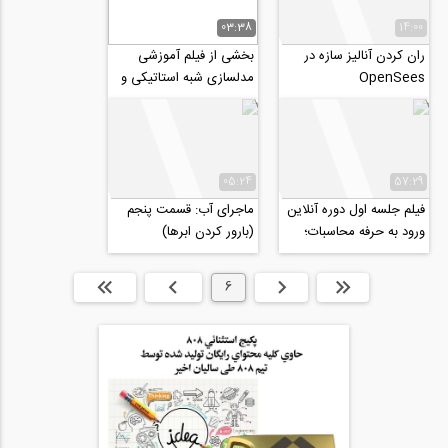
03:38
14:00
ران کردن آنالیز سازه در
بخشی از فیلم آموزشی
OpenSees
مدلسازی شبه استاتیکی و
شبه دینامیکی مدل های
ژئوتکنیکی با...
05:24
57:29
فیلم جلسه اول دوره آنلاین
ماجرای آب: قسمت پنجم
ورود به حرفه محاسبات؛
(بارور کردن ابرها)
طراحی سازه های بنایی
ابتدا
قبلی
6
بعدی
انتها »