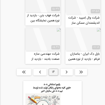
15:37
23:58
شرکت فهاب بتن - بازدید از
شرکت وال اِسپید - شرکت
نوزدهمین نمایشگاه بین
اندیشمندان مسکن ساز
المللی صنعت ساختمان
آرشام - بازدید از نوزدهمین
نمایشگاه...
05:42
07:18
بابِل دِک ایران - بناسازان
شرکت مهندسی سازه
فرنام - بازدید از نوزدهمین
صنعت بادبند - بازدید از
نمایشگاه بین المللی
نوزدهمین نمایشگاه بین
صنعت...
المللی صنعت...
ابتدا
قبلی
14
بعدی
انتها »