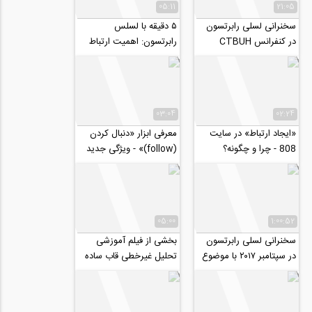
05:11
21:05
سخنرانی لسلی رابرتسون
۵ دقیقه با لسلس
در کنفرانس CTBUH
رابرتسون: اهمیت ارتباط
2011
موثر مهندسان و معماران
03:04
02:24
«ایجاد ارتباط» در سایت
معرفی ابزار «دنبال کردن
808 - چرا و چگونه؟
(follow)» - ویژگی جدید
پروفایل در وبسایت 808
05:00
1:00:52
سخنرانی لسلی رابرتسون
بخشی از فیلم آموزشی
در سپتامبر ۲۰۱۷ با موضوع
تحلیل غیرخطی قاب ساده
ساختار طرح
با مهاربند همگرای فولادی
در نرم افزار...