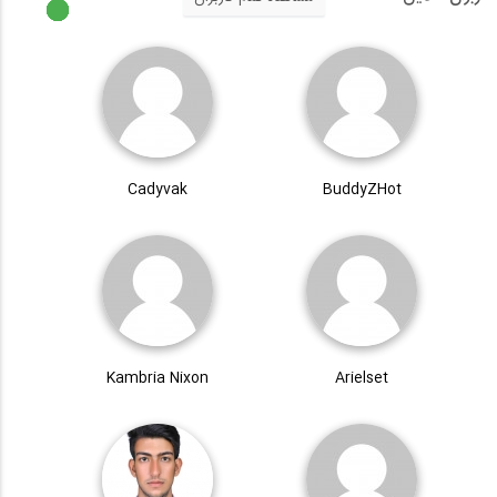
Cadyvak
BuddyZHot
Kambria Nixon
Arielset