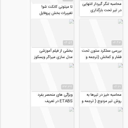
محاسبه لنگر گیردار انتهایی
تا میتونی کانکت شو!
در تیر تحت بارگذاری
تغییرات بخش پروفایل
ذوزنقه ای (ترجمه و دوبله
کاربری وبسایت 808 با
احتصاصی...
اضافه شدن امتیازات...
04:59
06:43
بررسی عملکرد ستون تحت
بخشی از فیلم آموزشی
فشار و کمانش (ترجمه و
مدل سازی میراگر ویسکوز
دوبله اختصاصی موسسه
در نرم افزار Perform3D
۸۰۸)
33:38
06:20
محاسبه خیز در تیرها به
ویژگی های منحصر بفرد
روش تیر مزدوج ( ترجمه و
ETABS در تعریف
دوبله اختصاصی موسسه
بارگذاری
۸۰۸)