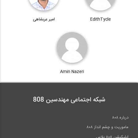
EdithTycle
امیر عربشاهی
Amin Nazeri
شبکه اجتماعی مهندسین 808
درباره ۸۰۸
ماموریت و چشم انداز ۸۰۸
اپلیکیشن ۸۰۸ پلاس