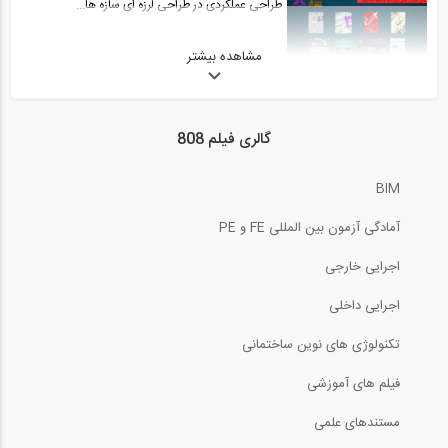
طراحی عملکردی در طراحی لرزه ای سازه ها...
مشاهده بیشتر
139:00
چگونه پروفایل لینکدین خود را تنظیم کنیم...
گالری فیلم 808
7:04
BIM
بازدید از غرفه شرکت پویا گستر ، سازنده...
آمادگی آزمون بین المللی FE و PE
7:11
اجرایی خارجی
بازدید از غرفه شرکت پویا گستر ، سازنده...
اجرایی داخلی
تکنولوژی های نوین ساختمانی
6:41
فیلم های آموزشی
بازدید از غرفه شرکت سقف سبک مرکب LCP،...
مستندهای علمی