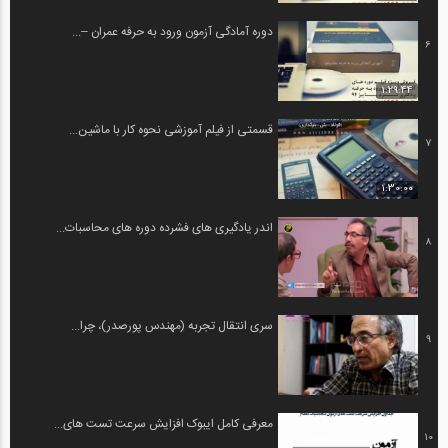
دوره آمادگی آزمون ورود به حرفه عمران –...
6
1:29:44
قسمتی از فیلم آموزشی نحوه کار با ماشین...
7
1:30:00
اندر یادگیری های فشرده دوره های محاسبات...
8
سری انتقال تجربه (مهندس پورصدر)، چرا...
9
معرفی کامل ایبوک افزایش سرعت تست های...
10