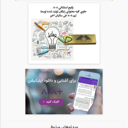
1:11:00
آموزش نحوه عملکرد نرم افزارهای ماشین...
20
52:13
فیلم ورکشاپ کاربرد اصولی ماشین حساب...
21
1:13:34
جلسه اول دوره آنلاین ورود به حرفه عمران...
22
1:56:24
جلسه اول دوره آنلاین ورود به حرفه...
23
1:33:43
ویدئوهای مرتبط