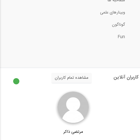
مصاحبه ها
وبینارهای علمی
مروری سریع بر نرم افزار SeimoMatch
گوناگون
0:52
Fun
بررسی مدل در نرم افزار Visicon
5:57
ارزیابی 6 مرحله ای سازه در نرم افزار...
کاربران آنلاین
مشاهده تمام کاربران
0:55
مدل سازی پیشرفته با ادغام مدل ها در...
27:26
مرتضی ذاکر
آموزش سریع نرم افزار SeismoBuild