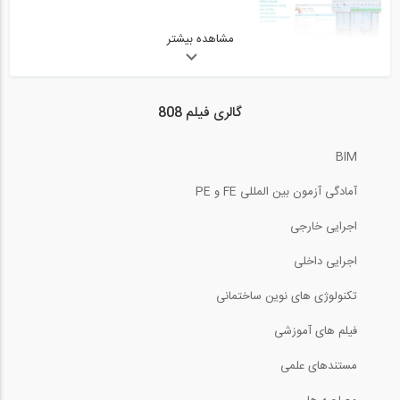
09:53
مشاهده بیشتر
5:51
نحوه مدلسازی پله در برنامه ETABS
گالری فیلم 808
7:43
BIM
اعتبارسنجی در نرم افزار Visicon
آمادگی آزمون بین المللی FE و PE
12:17
اجرایی خارجی
مروری سریع بر نرم افزار SeimoSpect
اجرایی داخلی
تکنولوژی های نوین ساختمانی
0:57
فیلم های آموزشی
ارزیابی مشکلات در نرم افزار Visicon
مستندهای علمی
5:16