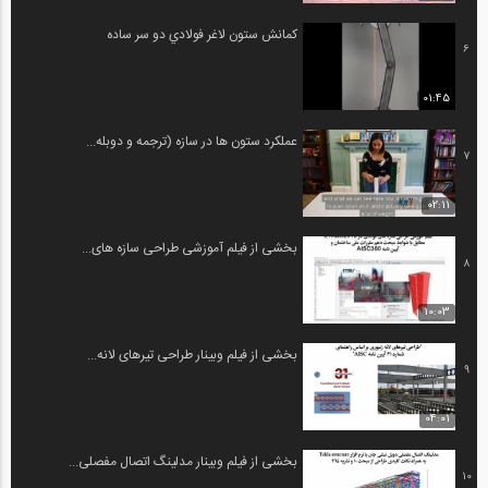
كمانش ستون لاغر فولادي دو سر ساده
6
01:45
عملکرد ستون ها در سازه (ترجمه و دوبله...
7
02:11
بخشی از فیلم آموزشی طراحی سازه های...
8
10:03
بخشی از فیلم وبینار طراحی تیرهای لانه...
9
04:01
بخشی از فیلم وبینار مدلینگ اتصال مفصلی...
10