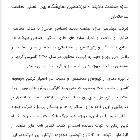
شرکت مهندسی سازه صنعت بادبند - بازدید...
سازه صنعت بادبند - نوزدهمین نمایشگاه بین المللی صنعت
15
ساختمان
05:42
شرکت مهندسی سازه صنعت بادبند (سهامی خاص) با هدف محاسبه،
بخشی از فیلم نکات مربوط به طراحی...
طراحی و ساخت و اجراء سازه های فلزی سنگین صنعتی نیروگاه ها،
16
صنایع نفت، گاز و پتروشیمی و ساختمانی با تکیه بر تجارت متعدد و
04:59
دانش فنی روز و تعهد به کیفیت مطلوب در سال ۱۳۷۶ تاسیس گردید و
همچنین به انجام پروژه های عظیم و زیربنائی مشغول می باشد.
بخشی از فیلم نکاتی در مورد طراحی سازه...
17
با بهره مندی از نیروهای متخصص و مجرب ،در اختیار گرفتن مجموعه
05:05
کامل از ماشین آلات و تجهیزات مدرن، به کارگیری روش های نوین اجرا،
استفاده از نرم افزار های روز دنیا ، تلاش در ارتقاء کیفیت با انطباق بر
بخشی از فیلم آموزشی طراحی کف ستون در...
18
جدیدترین آیین نامه ها و استاندارد ها و پشتکار پرسنل، شرکت بادبند
توانایی خود را در اجرای پروژه های بزرگ با کیفیت مطلوب و در کوتاه
10:37
ترین زمان به اثبات رسانده است و کسب تقدیر نامه های متعدد از
بخشی از فیلم آموزش مدلسازی اتصالات...
19
کارفرمایان گواهی بر تلاش و کوشش مجموعه کارکنان این شرکت در این