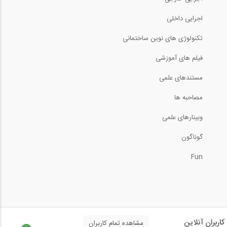
رادیو 808: مصاحبه با دکتر نعمت حسنی عضو...
اجرایی داخلی
تکنولوژی های نوین ساختمانی
81:41
فیلم های آموزشی
معرفی قابلیت های نسخه جدید اپلیکیشن
808...
مستندهای علمی
5:07
مصاحبه ها
وبینارهای علمی
ویدیوکست داستان من- شماره 1: داستان...
گوناگون
30:12
Fun
10 مورد از ویژگی های متمایز پروفایل...
8:33
قسمتی از پشت صحنه مستند فعالیت های 808
کاربران آنلاین
مشاهده تمام کاربران