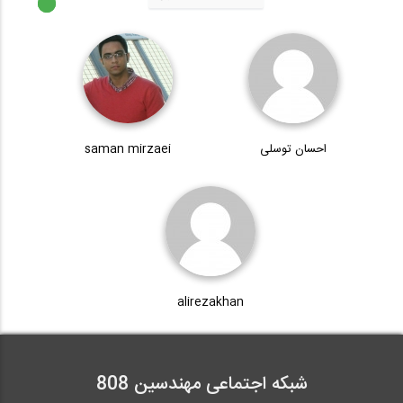
1:17
فیلم معرفی وبسایت 808 شبکه مجازی...
2:52
احسان توسلی
saman mirzaei
طراحی بهینه ستون های ساده و پیچیده بتن...
4:12
مستند فعالیت های تیم 808
alirezakhan
25:17
شبکه اجتماعی مهندسین 808