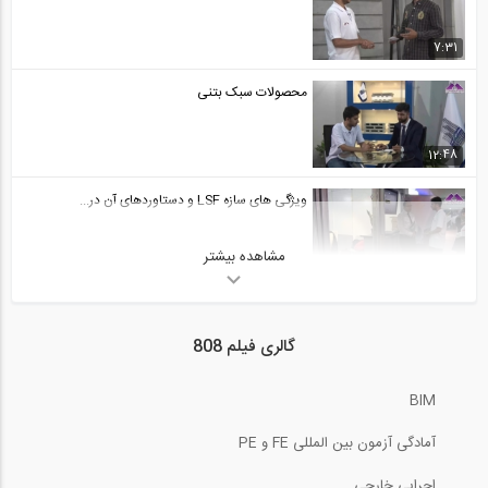
7:31
محصولات سبک بتنی
12:48
ویژگی های سازه LSF و دستاوردهای آن در...
مشاهده بیشتر
14:46
مصاحبه اختصاصی موسسه ۸۰۸ با دکتر...
گالری فیلم 808
26:45
BIM
از مهندسی عمران تا مدیریت
آمادگی آزمون بین المللی FE و PE
7:32
اجرایی خارجی