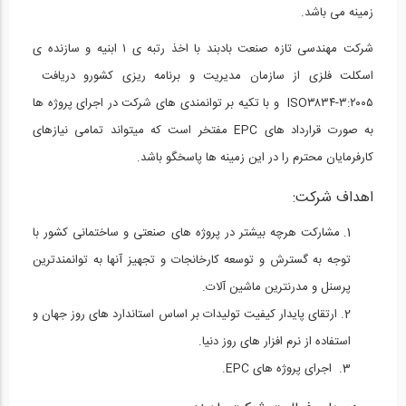
زمینه می باشد.
03:02
شرکت مهندسی تازه صنعت بادبند با اخذ رتبه ی ۱ ابنیه و سازنده ی
بخشی از فیلم آموزش طراحی سازه با نرم...
20
اسکلت فلزی از سازمان مدیریت و برنامه ریزی کشورو دریافت
ISO۳۸۳۴-۳:۲۰۰۵ و با تکیه بر توانمندی های شرکت در اجرای پروژه ها
05:11
به صورت قرارداد های EPC مفتخر است که میتواند تمامی نیازهای
بخشی از فیلم آموزشی طراحی اتصالات جوشی...
کارفرمایان محترم را در این زمینه ها پاسخگو باشد.
21
اهداف شرکت:
14:59
فیلم جلسه اول دوره آنلاین ورود به حرفه...
مشارکت هرچه بیشتر در پروژه های صنعتی و ساختمانی کشور با
22
توجه به گسترش و توسعه کارخانجات و تجهیز آنها به توانمندترین
پرسنل و مدرنترین ماشین آلات.
1:28:47
ارتقای پایدار کیفیت تولیدات بر اساس استاندارد های روز جهان و
بخشی از فیلم جلسه اول دوره آنلاین آموزش...
استفاده از نرم افزار های روز دنیا.
23
اجرای پروژه های EPC.
04:59