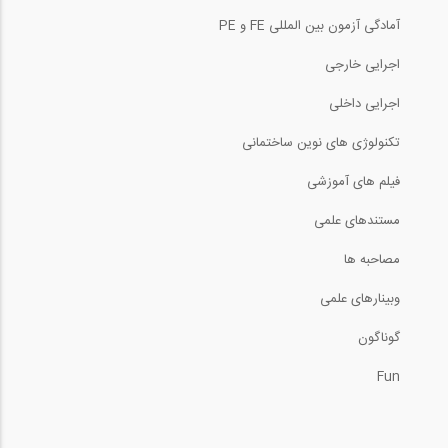
آزمایش داخل کارگاهی بتن خود تراکم شونده...
آمادگی آزمون بین المللی FE و PE
1:42
اجرایی خارجی
آموزش صفر تا 100 دیوار چینی با مصالح...
اجرایی داخلی
تکنولوژی های نوین ساختمانی
15:11
فیلم های آموزشی
مروری بر روند ساخت برج امپایر استیت
مستندهای علمی
2:21
مصاحبه ها
وبینارهای علمی
جداسازی لرزه ای برج مراقبت فرودگاه...
گوناگون
2:15
Fun
كمانش ستون لاغر فولادي دو سر ساده