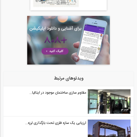
03:02
بخشی از فیلم آموزش طراحی سازه با نرم...
20
05:11
بخشی از فیلم آموزشی طراحی اتصالات جوشی...
21
14:59
ویدئوهای مرتبط
فیلم جلسه اول دوره آنلاین ورود به حرفه...
22
مقاوم سازی ساختمان موجود در ایتالیا...
1:28:47
3:23
بخشی از فیلم جلسه اول دوره آنلاین آموزش...
23
ارزیابی یک سازه فلزی تحت بارگذاری لرزه...
04:59