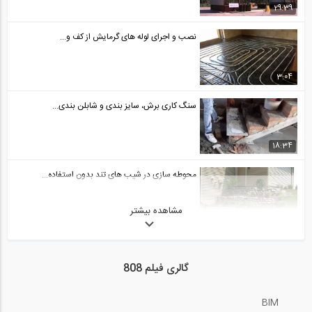
29:39
نصب و اجرای لوله های گرمایش از کف و...
3:04
سنگ کاری برش، سایز بندی و شابلن بندی...
18:34
محوطه سازی در شیب های تند بدون استفاده...
مشاهده بیشتر
5:27
انیمیشن سه بعدی مقاوم سازی و بهسازی...
گالری فیلم 808
18:21
BIM