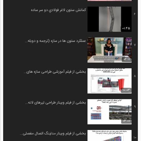
كمانش ستون لاغر فولادي دو سر ساده
6
01:45
عملکرد ستون ها در سازه (ترجمه و دوبله...
7
02:11
بخشی از فیلم آموزشی طراحی سازه های...
8
10:03
بخشی از فیلم وبینار طراحی تیرهای لانه...
9
04:01
بخشی از فیلم وبینار مدلینگ اتصال مفصلی...
10