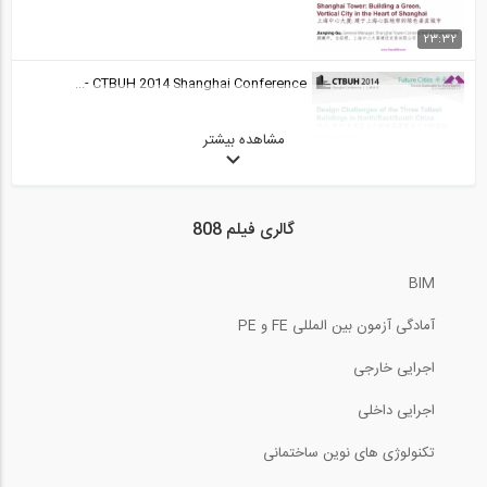
23:32
CTBUH 2014 Shanghai Conference -...
مشاهده بیشتر
21:25
سری انتقال تجربه (مهندس پورصدر)، نحوه...
گالری فیلم 808
60:00
BIM
سری انتقال تجربه (مهندس پورصدر)، روند...
آمادگی آزمون بین المللی FE و PE
60:00
اجرایی خارجی
سری انتقال تجربه (مهندس پورصدر)، روند...
اجرایی داخلی
تکنولوژی های نوین ساختمانی
60:00