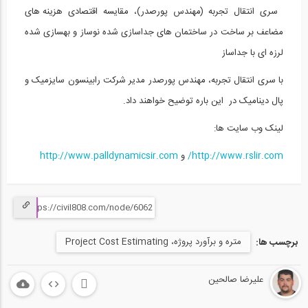
سری انتقال تجربه (مهندس پورصدر)، مقایسه اقتصادی هزینه های
سری انتقال تجربه (مهندس پورصدر)، چرا...
15
مضاعف بر ساخت در ساختمان های جداسازی شده نوساز و بهسازی شده
لرزه ای با جداساز
1:00:00
سری انتقال تجربه (مهندس پورصدر)، مزایای...
با سری انتقال تجربه، مهندس پورصدر مدیر شرکت رابینسون سایزمیک و
16
پال دینامیک در این باره توضیح خواهند داد.
1:00:00
لینک وب سایت ها:
سری انتقال تجربه (مهندس پورصدر)، میراگر...
http://www.rslir.com/
و
http://www.palldynamicsir.com
17
1:00:00
سری انتقال تجربه (مهندس پورصدر)، آیا...
18
متره و برآورد پروژه، Project Cost Estimating
برچسب ها:
1:00:00
علیرضا صالحین
سری انتقال تجربه (مهندس پورصدر)، معرفی...
19