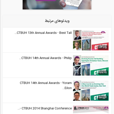
سری انتقال تجربه (مهندس پورصدر)، تفاوت...
24
1:00:00
ویدئوهای مرتبط
CTBUH 13th Annual Awards - Best Tall...
24:25
CTBUH 14th Annual Awards - Philip...
20:07
CTBUH 14th Annual Awards - Yoram
Eilon...
20:54
CTBUH 2014 Shanghai Conference -...