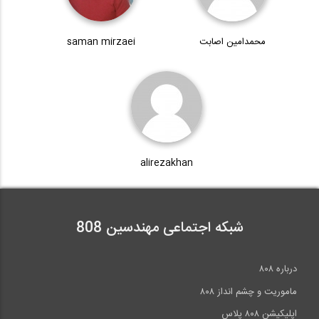
60:00
محمدامین اصابت
saman mirzaei
سری انتقال تجربه (مهندس پورصدر)، نحوه...
60:00
سری انتقال تجربه (مهندس پورصدر)، چرا...
alirezakhan
60:00
شبکه اجتماعی مهندسین 808
درباره ۸۰۸
ماموریت و چشم انداز ۸۰۸
اپلیکیشن ۸۰۸ پلاس