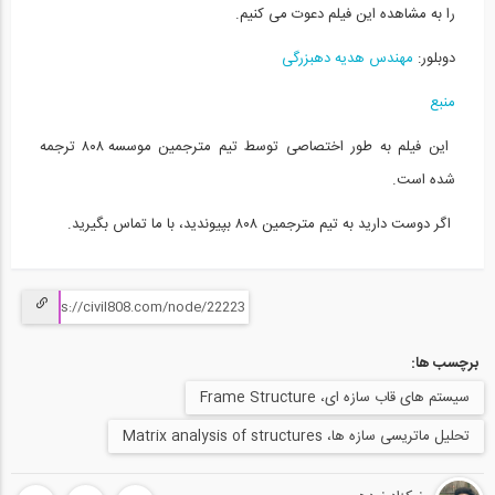
را به مشاهده این فیلم دعوت می کنیم.
محاسبه خیز در تیرها به روش انتگرال...
15
دوبلور:
مهندس هدیه دهبزرگی
11:38
منبع
محاسبه خیز در تیرها به روش انتگرال گیری...
16
این فیلم به طور اختصاصی توسط تیم مترجمین موسسه ۸۰۸ ترجمه
شده است.
04:42
اگر دوست دارید به تیم مترجمین ۸۰۸ بپیوندید، با ما تماس بگیرید.
تحلیل تیرها تحت بارهای گسترده مختلف-...
17
10:58
روش نیرو- قسمت دوم (ترجمه و دوبله...
18
برچسب ها:
سیستم های قاب سازه ای، Frame Structure
11:37
تحلیل ماتریسی سازه ها، Matrix analysis of structures
تحلیل تیرها تحت بارهای گسترده مختلف-...
19