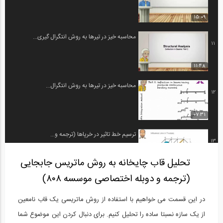
15:09
محاسبه خیز در تیرها به روش انتگرال گیری...
11
11:48
محاسبه خیز در تیرها به روش انتگرال...
12
07:31
ترسیم خط تاثیر در خرپاها (ترجمه و...
13
تحلیل قاب چایخانه به روش ماتریس جابجایی
09:35
(ترجمه و دوبله اختصاصی موسسه ۸۰۸)
روش نیرو- قسمت اول (ترجمه و دوبله...
14
در این قسمت می خواهیم با استفاده از روش ماتریسی یک قاب نامعین
09:35
از یک سازه نسبتا ساده را تحلیل کنیم. برای دنبال کردن این موضوع شما