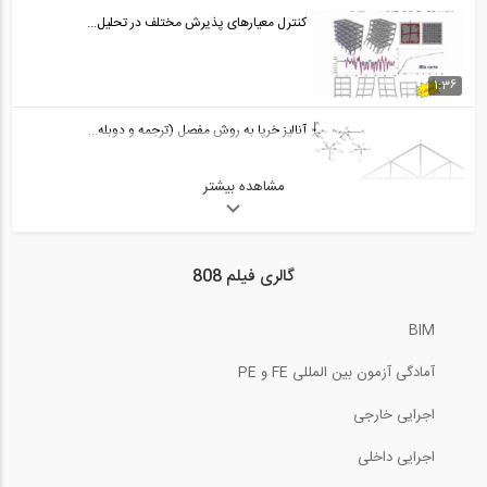
09:54
کنترل معیارهای پذیرش مختلف در تحلیل...
روش شیب افت- قسمت اول (ترجمه و دوبله...
29
1:36
10:18
آنالیز خرپا به روش مفصل (ترجمه و دوبله...
روش شیب افت- قسمت دوم (ترجمه و دوبله...
30
مشاهده بیشتر
6:02
10:20
روش گام به گام ساخت سازه‌های بنایی با...
تحلیل خرپاهای نامعین استاتیکی به روش...
گالری فیلم 808
31
10:23
13:51
BIM
تئوری های شکست (ترجمه و دوبله اختصاصی...
تحلیل خرپا به روش مقطع (ترجمه و دوبله...
آمادگی آزمون بین المللی FE و PE
32
14:07
اجرایی خارجی
16:00
ترسیم خط تاثیر در خرپاها (ترجمه و...
اجرایی داخلی
تحلیل تیرهای دارای مفصل داخلی (ترجمه و...