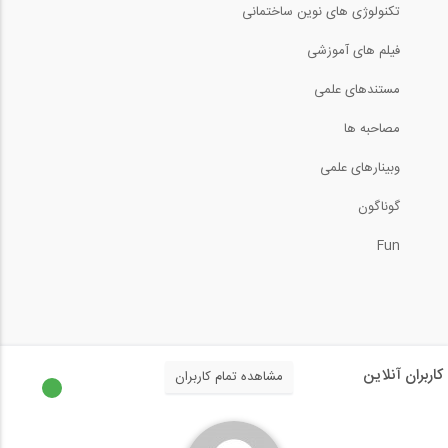
33
تکنولوژی های نوین ساختمانی
9:35
فیلم های آموزشی
05:51
طراحی شالوده و مهارها در نرم افزار IDEA...
تحلیل تیرهای معین استاتیکی (ترجمه و...
مستندهای علمی
34
52:32
مصاحبه ها
08:30
وبینارهای علمی
طراحی یک ساختمان اداری فولادی در SAP...
خیز در تیرها- رسم منحنی الاستیک (ترجمه...
35
گوناگون
57:48
Fun
09:25
محاسبه خیز در تیرها به روش انتگرال...
پایداری و معینی در خرپاها (ترجمه و...
36
11:38
19:32
جداسازی لرزه ای در یک ساختمان (زیرنویس...
کاربران آنلاین
مشاهده تمام کاربران
روش شیب افت- قسمت چهارم لنگر گیردار...
37
3:07
08:07