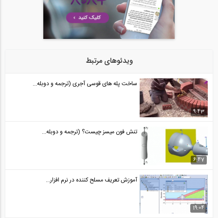
خط تاثیر برش برای تیرهای معین استاتیکی...
24
15:32
روش کار مجازی برای خرپا (ترجمه و دوبله...
25
ویدئوهای مرتبط
12:31
ساخت پله های قوسی آجری (ترجمه و دوبله...
محاسبه تغییرمکان خرپا با استفاده از روش...
26
9:43
16:45
تنش فون میسز چیست؟ (ترجمه و دوبله...
محاسبه تغییرمکان تیرها و قاب ها با...
27
6:47
16:38
آموزش تعریف مسلح کننده در نرم افزار...
تحلیل سازه- روش کار مجازی (ترجمه و...
28
19:04