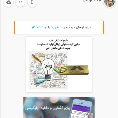
نیکزاد نودهی
06:49
خط تاثیر عکس العملِ‌ تیرهای معین...
20
برای ارسال دیدگاه
وارد شوید
یا
ثبت نام کنید
.
11:06
مروری بر روش شیب افت در تحلیل سازه ها (...
21
07:25
روش تیر فرضی- پارت 1(ترجمه و دوبله...
22
09:56
روش تیر فرضی- پارت 2 (ترجمه و دوبله...
23
07:57