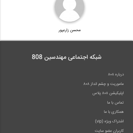
محاسبه خیز در تیرها به روش انتگرال گیری...
روش شیب افت- قسمت سوم (ترجمه و دوبله...
38
4:42
13:33
محسن زارعپور
نحوه محاسبه حجم کیسه سیمان
خط تاثیر خرپا، ‌سری‌‌‌‌ بار متحرک‌‌‌‌ (...
39
5:25
شبکه اجتماعی مهندسین 808
11:46
وبینار جلسه شبیه سازی انرژی ساختمان با...
مقدمه ای بر روش توزیع لنگر (ترجمه و...
40
درباره ۸۰۸
32:06
ماموریت و چشم انداز ۸۰۸
20:36
اپلیکیشن ۸۰۸ پلاس
>>
انتها »
تماس با ما
همکاری با ما
اشتراک ویژه (vip)
کاربران عضو سایت