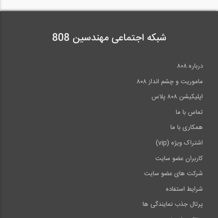
ویدیو چند قسمتی اموزش ساخت یک میز کار
و...
شبکه اجتماعی مهندسین 808
5:57
درباره ۸۰۸
آموزش STAAD Foundation بخش STAAD...
ماموریت و چشم انداز ۸۰۸
اپلیکیشن ۸۰۸ پلاس
تماس با ما
مرور روند تاریخی فرآیندهای PMBOK -
قسمت...
همکاری با ما
اشتراک ویژه (vip)
16:38
کاربران عضو سایت
آموزش SAP2000 بخش 17 Tendons
شرکت های عضو سایت
شرایط استفاده
پرتال جذب نمایندگی ها