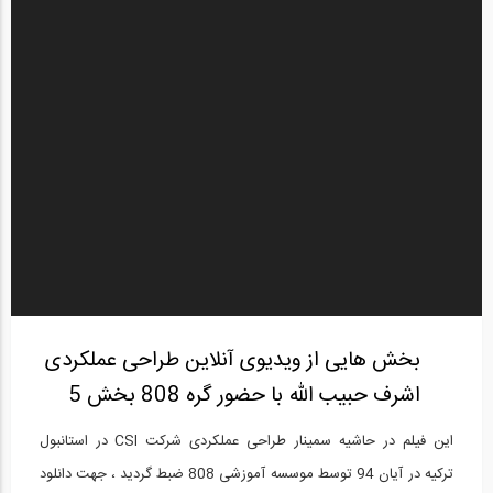
بخش هایی از ویدیوی آنلاین طراحی عملکردی
اشرف حبیب الله با حضور گره 808 بخش 5
این فیلم در حاشیه سمینار طراحی عملکردی شرکت CSI در استانبول
ترکیه در آیان 94 توسط موسسه آموزشی 808 ضبط گردید ، جهت دانلود