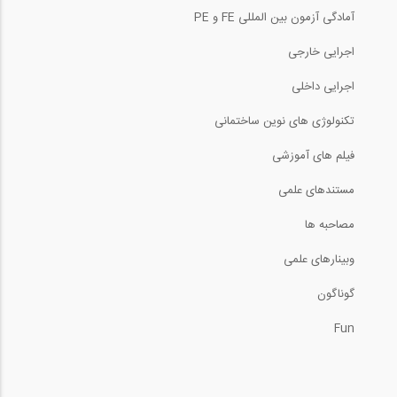
آمادگی آزمون بین المللی FE و PE
اجرایی خارجی
ویدیو چند قسمتی اموزش ساخت یک میز کار...
اجرایی داخلی
تکنولوژی های نوین ساختمانی
9:12
فیلم های آموزشی
آموزش STAAD Foundation بخش STAAD...
مستندهای علمی
مصاحبه ها
مرور روند تاریخی فرآیندهای PMBOK -
وبینارهای علمی
قسمت...
گوناگون
16:38
Fun
آموزش SAP2000 بخش 15 Creating
Reports