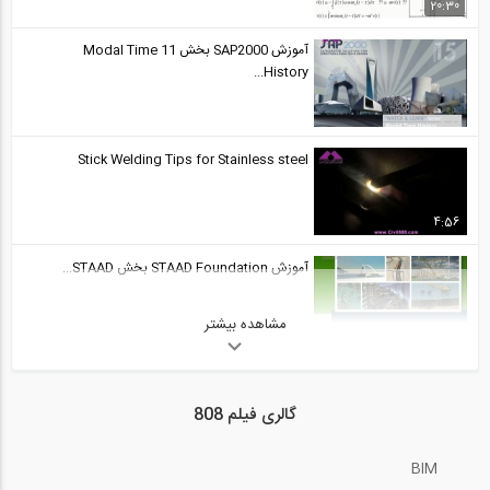
20:30
آموزش SAP2000 بخش 11 Modal Time
History...
Stick Welding Tips for Stainless steel
4:56
آموزش STAAD Foundation بخش STAAD...
مشاهده بیشتر
مرور روند تاریخی فرآیندهای PMBOK -
قسمت...
گالری فیلم 808
16:38
BIM
آموزش SAP2000 بخش 13 Cardinal Points