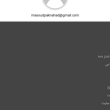
masoudpaknahad@gmail.com
.
ز ۸۰۸
ت
سایت