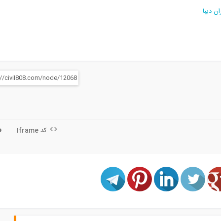
ن دیبا
کد Iframe