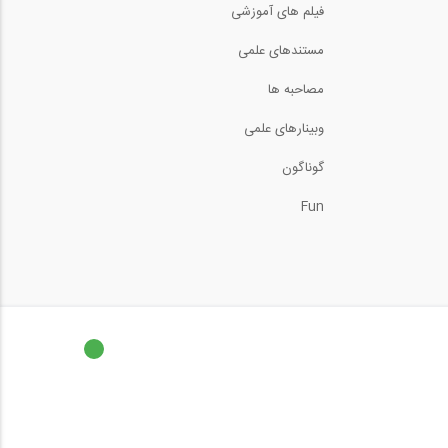
فیلم های آموزشی
ایجاد جوامع پایدار، نقش
مستندهای علمی
مهندسان عمران-...
7:21
مصاحبه ها
شرکت عمران نوبون، بازدید
وبینارهای علمی
از نمایشگاه...
60:00
گوناگون
رادیو 808- شماره 83- آذر
95- مصاحبه با...
Fun
42:00
شرکت سازه یار، بازدید از
نمایشگاه بین...
60:00