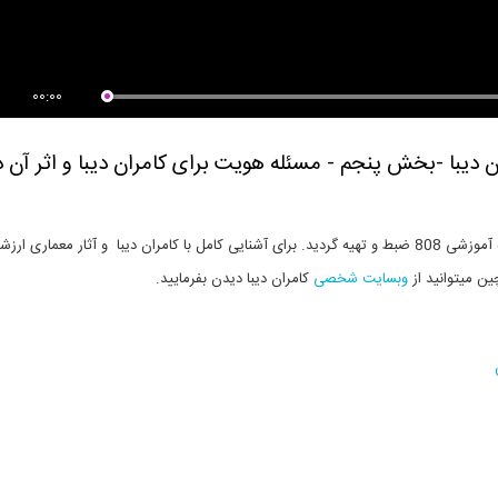
00:00
رادیو808 شماره 82= مصاحبه با کامران دیبا -بخش پنجم - مسئله هویت برای کامران دی
این مصاحبه در آبان ماه 95 توسط دپارتمان معماری موسسه آموزشی 808 ضبط و تهیه گردید. برای آشنایی کامل با کامران دیبا و آثار معماری ا
ین میتوانید از
وبسایت شخصی
کامران دیبا دیدن بفرمایید.