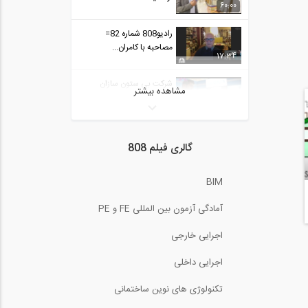
60:00
رادیو808 شماره 82=
مصاحبه با کامران...
17:34
شرکت بی ستون سازان
مشاهده بیشتر
ایریک، بازدید از...
60:00
رادیو808 شماره 82=
گالری فیلم 808
مصاحبه با کامران...
11:19
BIM
شرکت سبک سازه بایر
ایرانیان، بازدید از...
60:00
آمادگی آزمون بین المللی FE و PE
رادیو 808: شماره 82-
اجرایی خارجی
مصاحبه با کامران...
13:04
اجرایی داخلی
شرکت هبلکس آستان قدس
تکنولوژی های نوین ساختمانی
رضوی ، بازدید از...
60:00