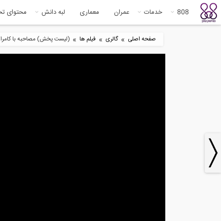
808
خدمات
عمران
معماری
لبه دانش
محتوای ت
»
»
»
صفحه اصلی
گالری
فیلم ها
(لیست پخش) مصاحبه با کامران