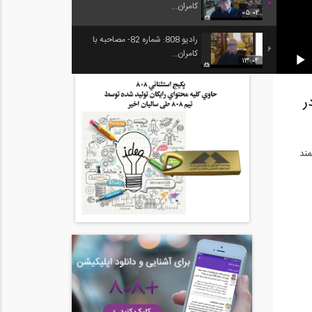
کامران...
05:02
رادیو 808: شماره 82- مصاحبه با
6
کامران...
13:04
با و اثر آن در
رزشمند