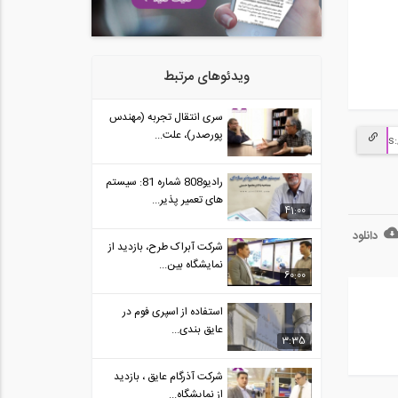
ویدئوهای مرتبط
سری انتقال تجربه (مهندس
پورصدر)، علت...
رادیو808 شماره 81: سیستم
های تعمیر پذیر...
41:00
دانلود
شرکت آبراک طرح، بازدید از
نمایشگاه بین...
60:00
استفاده از اسپری فوم در
عایق بندی...
3:35
شرکت آذرگام عایق ، بازدید
از نمایشگاه...