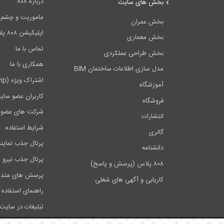
درباره ۸۰۸
بخش های سایت
ماموریت و چشم اندا
بخش عمران
اپلیکیشن ۸۰۸ پلاس
بخش معماری
تماس با ما
بخش طراحی عملکردی
همکاری با ما
مدل سازی اطلاعات ساختمان BIM
اشتراک ویژه (vip)
آموزشگاه
کاربران عضو سای
فروشگاه
شرکت های عضو 
انتشارات
شرایط استفاده
گالری
پرتال جذب نماین
دانشنامه
پرتال جذب نیرو
۸۰۸ پلاس (پرسش و پاسخ)
پرسش های متدا
کاریابی و آگهی های شغلی
راهنمای استفاده 
تبلیغات در سایت