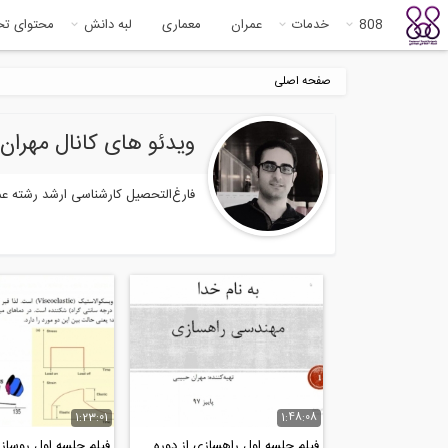
808
خدمات
عمران
معماری
لبه دانش
محتوای ت
صفحه اصلی
ویدئو های کانال مهران حبیبی
فارغ‌التحصیل کارشناسی ارشد رشته عم
1:23:01
1:48:08
فیلم جلسه اول راهسازی از دوره
فیلم جلسه اول روسازی