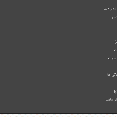
ز ۸۰۸
ت
سایت
دگی ها
ول
از سایت