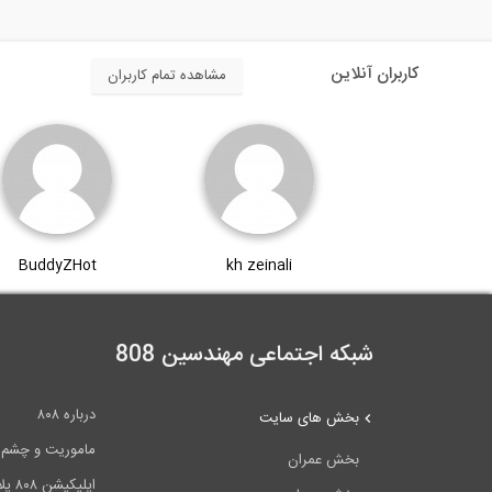
کاربران آنلاین
مشاهده تمام کاربران
BuddyZHot
kh zeinali
شبکه اجتماعی مهندسین 808
درباره ۸۰۸
بخش های سایت
ماموریت و چشم اندا
بخش عمران
اپلیکیشن ۸۰۸ پلاس