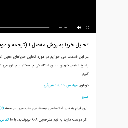
طراحی نقشه در GIS
مقاد
00:00
تحلیل خرپا به روش مفصل ۱ (ترجمه و دوبله اختصاصی موسسه ۸۰۸)
در این قسمت می خواiیم در مورد تحلیل خرپاهای معین استاتیکی با استفاده از روش مفاصل صحبت کنیم.
پاسخ دهیم. خرپای
معین استاتیکی چیست؟
و چطور می توا
کنیم.
دوبلور:
مهندس هدیه دهبزرگی
منبع
این فیلم به طور اختصاصی توسط تیم مترجمین موسسه
08
اگر دوست دارید به تیم مترجمین ۸۰۸ بپیوندید، با ما
تماس