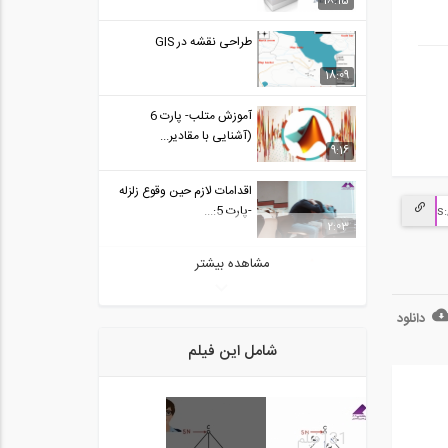
18:15
طراحی نقشه در GIS
18:09
آموزش متلب- پارت 6
(آشنایی با مقادیر...
9:16
اقدامات لازم حین وقوع زلزله
-پارت 5:...
2:03
مشاهده بیشتر
آموزش زلزله قائم (پارت 1)
24:02
دانلود
روش های طراحی بتن مسلح
شامل این فیلم
7:16
آموزش زلزله قائم (پارت 2)
131
فیلم