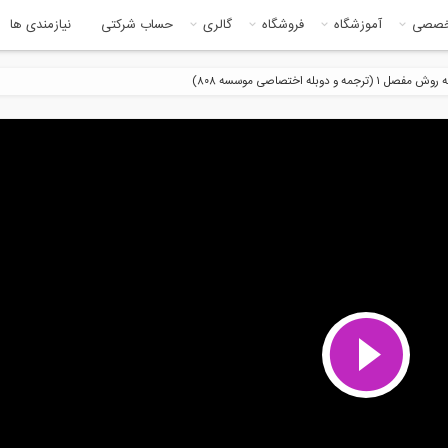
خصصی
آموزشگاه
فروشگاه
گالری
حساب شرکتی
نیازمندی ها
رجمه و دوبله اختصاصی موسسه ۸۰۸)
18:15
5:3
حی دال دو طرفه پس کشیده
آموزش متلب- پارت 5 (آشنایی با
مفاهیم...
2:03
9:1