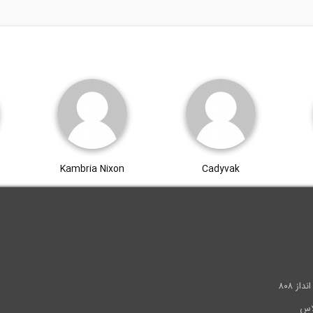
Kambria Nixon
Cadyvak
.
ز ۸۰۸