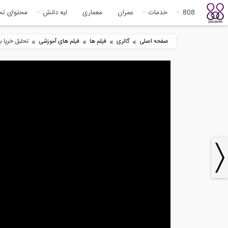
808
خدمات
عمران
معماری
لبه دانش
محتوای ت
»
»
»
»
صفحه اصلی
گالری
فیلم ها
فیلم های آموزشی
تحلیل خرپا به روش مفصل ۱ (ت
4
13:07
آموزش متلب- پارت 3 (آشنایی با
طرا
مفاهیم...
6
18:09