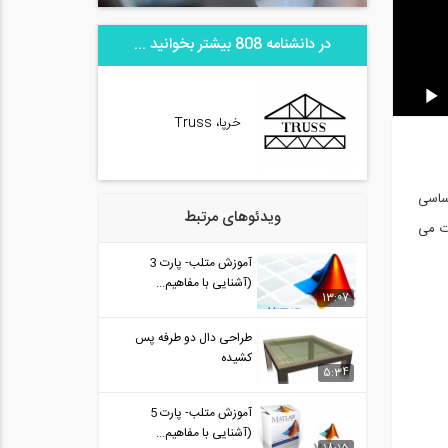
در دانشنامه 808 بیشتر بخوانید ...
خرپا، Truss
اساسی
ویدئوهای مرتبط
وت می
آموزش متلب- پارت 3
(آشنایی با مفاهیم...
13:07
طراحی دال دو طرفه پس
کشیده
5:34
آموزش متلب- پارت 5
(آشنایی با مفاهیم...