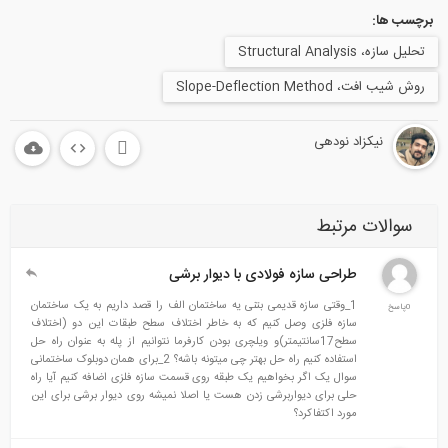
برچسب ها:
تحلیل سازه، Structural Analysis
روش شیب افت، Slope-Deflection Method
نیکزاد نودهی
سوالات مرتبط
طراحی سازه فولادی با دیوار برشی
1_وقتی سازه قدیمی بتنی یه ساختمان الف را قصد داریم به یک ساختمان
0پاسخ
سازه فلزی وصل کنیم که به خاطر اختلاف سطح طبقات این دو (اختلاف
سطح17سانتیمتر)و ویلچری بودن کارفرما نتوانیم از پله به عنوان راه حل
استفاده کنیم راه حل بهتر چی میتونه باشه؟ 2_برای همان دوبلوک ساختمانی
سوال یک اگر بخواهیم یک طبقه روی قسمت سازه فلزی اضافه کنیم آیا راه
حلی برای دیواربرشی زدن هست یا اصلا نمیشه روی دیوار برشی برای این
مورد اکتفاکرد؟