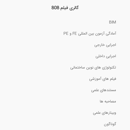
گالری فیلم 808
محاسبه دوران مفصل ها در تیرها ۴ (ترجمه...
BIM
4:38
آمادگی آزمون بین المللی FE و PE
بخشی از فیلم آموزش پیشرفته تحلیل غیر...
اجرایی خارجی
اجرایی داخلی
6:29
تکنولوژی های نوین ساختمانی
رسم دیاگرام برش و لنگر یک تیر تحت بار...
فیلم های آموزشی
6:58
مستندهای علمی
پروسه حل سولات آزمون طراحی معماری-
مصاحبه ها
قسمت...
وبینارهای علمی
1:35
گوناگون
بخشی از فیلم آموزشی شبیه سازی عددی...