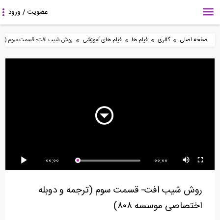
»
»
»
»
صفحه اصلی
گالری
فیلم ها
فیلم های آموزشی
روش شیب افت- قسمت سوم (ترجمه 
73:46
75:40
37:11
آموزش آیین نامه ۲۸۰۰-
آموزش مبحث دوازدهم
آموزش مبحث سوم
قسمت سوم، پارت ۱...
مقررات ملی ساختمان،...
مقررات ملی ساختمان،...
6:45
5:06
99:19
00:00
00:00
آموزش مبحث بیست و
بخشی از فیلم آموزشی
بخشی از فیلم آموزشی
دوم مقررات ملی...
مدلسازی اطلاعات...
بررسی مهمترین...
روش شیب افت- قسمت سوم (ترجمه و دوبله
اختصاصی موسسه ۸۰۸)