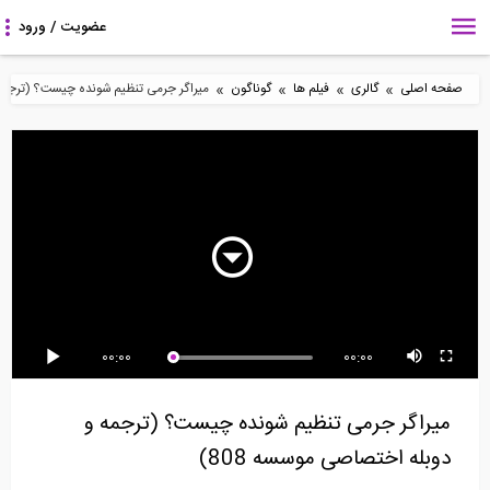
»
»
»
»
صفحه اصلی
گالری
فیلم ها
گوناگون
میراگر جرمی تنظیم شونده چیست؟ (ترجمه و 
6:52
1:15
60:08
وبینارهای مهندسی عمران-
جنگل های عمودی، راه حل
نقشه برداری چگونه انجام
قسمت دوم (نرم...
مبارزه با آلودگی...
می شود؟ (ترجمه...
4:28
4:47
4:01
00:00
00:00
قاب خمشی چیست؟
فاجعه ای که مهندسی را
نحوه محافظت از انکر
تغییر داد: فرو...
بولت ها در حین بتن...
میراگر جرمی تنظیم شونده چیست؟ (ترجمه و
دوبله اختصاصی موسسه 808)