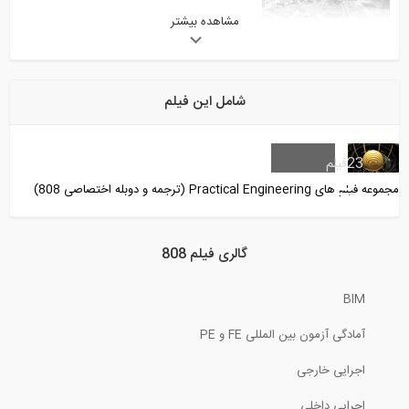
مشاهده بیشتر
4:47
نحوه محافظت از انکر بولت ها در حین بتن...
شامل این فیلم
4:28
هلند باید زیر آب باشد ولی چرا این گونه...
23
فیلم
مجموعه فیلم های Practical Engineering (ترجمه و دوبله اختصاصی 808)
7:15
گوتهارد، طولانی‌ترین و عمیق‌ترین تونل...
گالری فیلم 808
BIM
4:01
آمادگی آزمون بین المللی FE و PE
مسیر انتقال نیرو در سیستم قاب خرپایی
اجرایی خارجی
4:21
اجرایی داخلی