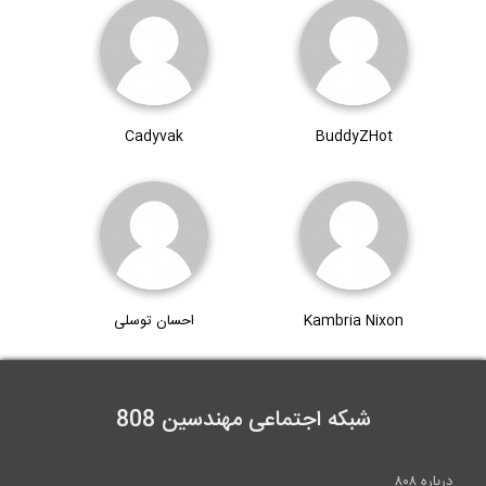
8:15
هنگام وقوع زلزله به کجا پناه ببریم؟
Cadyvak
BuddyZHot
1:01
Kambria Nixon
احسان توسلی
شبکه اجتماعی مهندسین 808
درباره ۸۰۸