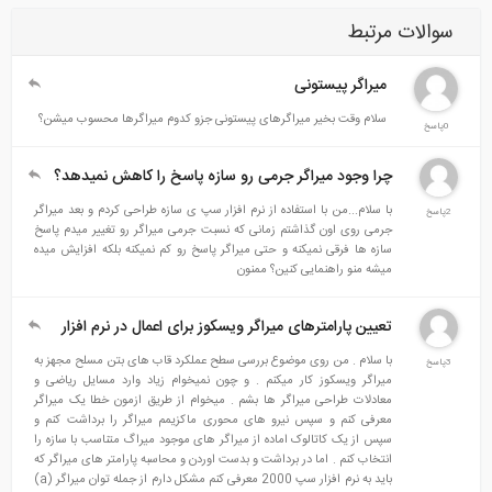
سوالات مرتبط
میراگر پیستونی
سلام وقت بخیر میراگرهای پیستونی جزو کدوم میراگرها محسوب میشن؟
0پاسخ
چرا وجود میراگر جرمی رو سازه پاسخ را کاهش نمیدهد؟
با سلام...من با استفاده از نرم افزار سپ ی سازه طراحی کردم و بعد میراگر
2پاسخ
جرمی روی اون گذاشتم زمانی که نسبت جرمی میراگر رو تغییر میدم پاسخ
سازه ها فرقی نمیکنه و حتی میراگر پاسخ رو کم نمیکنه بلکه افزایش میده
میشه منو راهنمایی کنین؟ ممنون
تعيين پارامترهای میراگر ویسکوز برای اعمال در نرم افزار
با سلام . من روی موضوع بررسی سطح عملکرد قاب های بتن مسلح مجهز به
3پاسخ
میراگر ویسکوز کار میکنم . و چون نمیخوام زیاد وارد مسایل ریاضی و
معادلات طراحی میراگر ها بشم . میخوام از طریق ازمون خطا یک میراگر
معرفی کنم و سپس نیرو های محوری ماکزیمم میراگر را برداشت کنم و
سپس از یک کاتالوک اماده از میراگر های موجود میراگ متناسب با سازه را
انتخاب کنم . اما در برداشت و بدست اوردن و محاسبه پارامتر های میراگر که
باید به نرم افزار سپ 2000 معرفی کنم مشکل دارم از جمله توان میراگر (a)