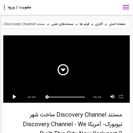
»
»
»
»
صفحه اصلی
گالری
فیلم ها
مستندهای علمی
مستند Discovery Channel ساخت شهر نیویورک- آمریکا Discovery Channel - We Built This City New York...
مستند جا به جایی های
مستند ارتباطات مهندسی
مستند جا به جایی های
عظیم Rescued from...
- ورزشگاه ومبلی...
عظیم Rescued from...
00:00
00:00
مستند برترین بشریت
مستند جا به جایی های
مستند برترین بشریت
پارت 1
عظیم Locomotives...
پارت 3
مستند Discovery Channel ساخت شهر
نیویورک- آمریکا Discovery Channel - We