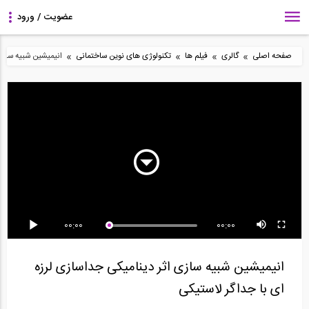
»
»
»
»
صفحه اصلی
گالری
فیلم ها
تکنولوژی های نوین ساختمانی
انیمیشین شبیه سازی 
انیمیشن اشکال و ورق
بازسازی و مقاوم سازی
دستگاه MZKM خط تمام
های پلیمری میلگرد...
لوله های آب و...
اتوماتیک تولید...
00:00
00:00
عملیات برش در سازه بتنی
در این ویدو نحوه بافته
سازه های مقاوم در برابر
به منظور مقاوم...
شدن الیاف پایه...
انفجار و موج...
انیمیشین شبیه سازی اثر دینامیکی جداسازی لرزه
ای با جداگر لاستیکی