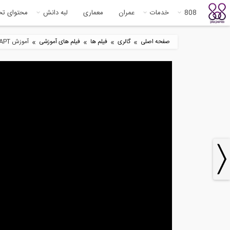
808
خدمات
عمران
معماری
لبه دانش
محتوای ت
»
»
»
»
صفحه اصلی
گالری
فیلم ها
فیلم های آموزشی
آموزش ADAPT بخش How to model transient loading in Floor Pro
2
بتن ریزی سقف تیرچه بلوک با بلوک
نحو
های...
افزا
0
5:00