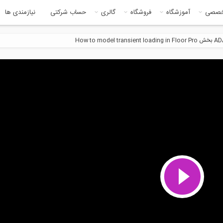
خصصی
آموزشگاه
فروشگاه
گالری
حساب شرکتی
نیازمندی ها
5:4
ه ترسیم منحنی هسیترسیز در نرم
فیلم آزمایش مکانیک خاک مقاومت
ر...
ساییدگی...
5:35
60:0