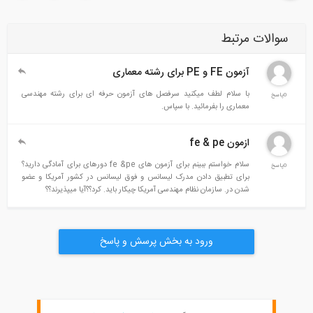
سوالات مرتبط
آزمون FE و PE برای رشته معماری
با سلام لطف میکنید سرفصل های آزمون حرفه ای برای رشته مهندسی
0پاسخ
معماری را بفرمائید. با سپاس.
ازمون fe & pe
سلام خواستم ببینم برای آزمون های fe &pe دورهای برای آمادگی دارید؟
0پاسخ
برای تطبیق دادن مدرک لیسانس و فوق لیسانس در کشور آمریکا و عضو
شدن در. سازمان نظام مهندسی آمریکا چیکار باید. کرد؟؟آیا میپذیرند؟؟
ورود به بخش پرسش و پاسخ