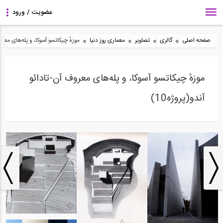
»
»
»
»
صفحه اصلی
گالری
تصاویر
معماری روز دنیا
موزهٔ چیکاتسو آسوکا، و پله‌های معروف 
موزهٔ چیکاتسو آسوکا، و پله‌های معروف آن-تادائو
آندو(پروژه10)