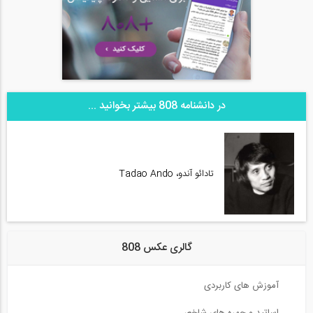
در دانشنامه 808 بیشتر بخوانید ...
تادائو آندو، Tadao Ando
گالری عکس 808
آموزش های کاربردی
اساتید و چهره های شاخص