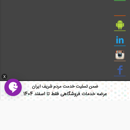
X
ضمن تسلیت خدمت مردم شریف ایران
عرضه خدمات فروشگاهی فقط تا اسفند 1404
ایمیل: info civil808.com | ایمیل: saze808 gmail.com