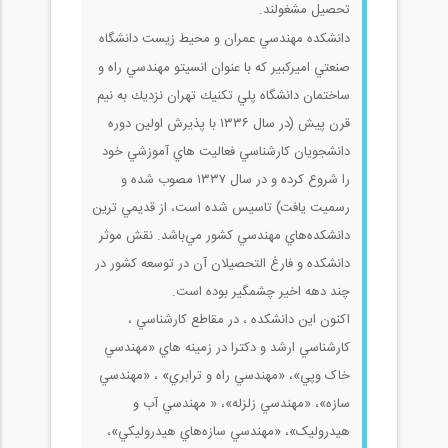
تحصیل مشغولند.
دانشكده مهندسي عمران
و محيط زيست دانشگاه
صنعتي اميركبير كه با عنوان انسيتو مهندسي راه و
ساختمان دانشگاه پلي تكنيك تهران نزديك به نيم
قرن پيش (در سال ۱۳۳۶ با پذيرش اولين دوره
دانشجويان كارشناسي فعاليت هاي آموزشي خود
را شروع كرده و در سال ۱۳۳۷ مصوب شده و
رسميت يافت) تاسيس شده است، از قديمي ترين
دانشكده‌هاي مهندسي كشور مي‌باشد. نقش موثر
دانشكده و فارغ التحصيلان آن در توسعه كشور در
چند دهه اخير چشمگير بوده است.
اكنون اين دانشكده ، در مقاطع کارشناسي ،
کارشناسي ارشد و دکترا در زمينه هاي «مهندسي
خاک وپي»، «مهندسي راه و ترابري» ، «مهندسي
سازه»، «مهندسي زلزله»، « مهندسي آب و
هيدروليک»، «مهندسي سازه‌هاي هيدروليكي»،