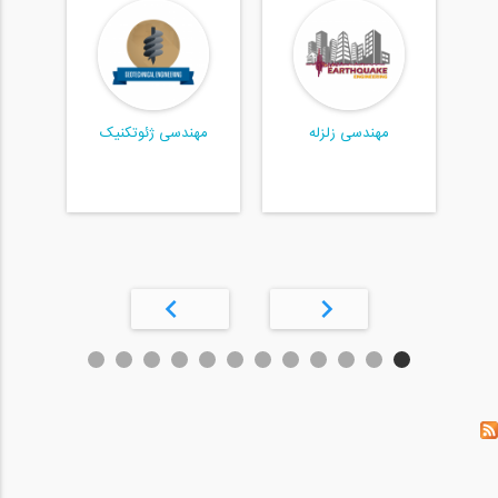
ه
مهندسی زلزله
مهندسی ژئوتکنیک