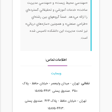
«مهندسي محيط زيست» و «مهندسي مديريت
ساخت» خدمات آموزشي و تحقيقاتي گسترده‌اي
را ارائه مي‌دهد. ضمناً گروههاي بين رشته‌اي
«طراحي صنعتي» و همچنين «سازه‌هاي دريائي»
نيز تحت مديريت اين دانشكده تاسيس شده
است.
اطلاعات تماس:
وبسایت
نشانی
: تهران - میدان ولیعصر - خیابان حافظ - پلاک
۳۵۰ .صندوق پستی :۴۴۱۳-۱۵۸۷۵
تهران - خیابان حافظ - پلاک ۴۲۴ .صندوق پستی
:۴۴۱۳-۱۵۸۷۵