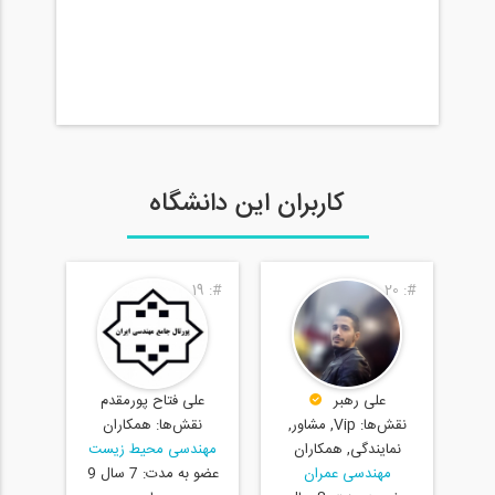
کاربران این دانشگاه
18
#:
19
#:
20
#:
علی فتاح پورمقدم
علی رهبر
ه
نقش‌ها:
همکاران
م
نقش‌ها:
Vip, مشاور,
1 سال 8
مهندسی محیط زیست
عضو 
نمایندگی, همکاران
عضو به مدت:
7 سال 9
مهندسی عمران